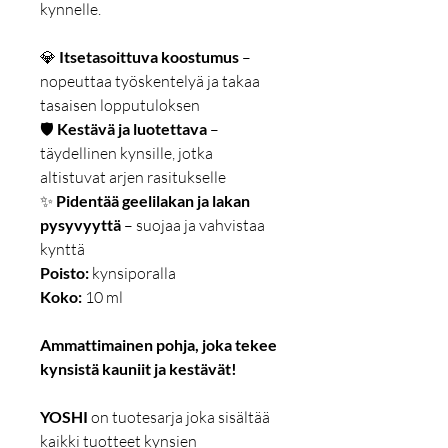
kynnelle.
💎
Itsetasoittuva koostumus
–
nopeuttaa työskentelyä ja takaa
tasaisen lopputuloksen
🛡
Kestävä ja luotettava
–
täydellinen kynsille, jotka
altistuvat arjen rasitukselle
✨
Pidentää geelilakan ja lakan
pysyvyyttä
– suojaa ja vahvistaa
kynttä
Poisto:
kynsiporalla
Koko:
10 ml
Ammattimainen pohja, joka tekee
kynsistä kauniit ja kestävät!
YOSHI
on tuotesarja joka sisältää
kaikki tuotteet kynsien