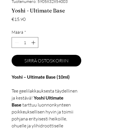
Tuotenumero: 5905832854003
Yoshi - Ultimate Base
Hinta
€15.90
Määrä
*
SIRRÄ OSTOSKORIIN
Yoshi – Ultimate Base (10ml)
Tee geelilakkauksesta täydellinen
ja kestävä!
Yoshi Ultimate
Base
tarttuu luonnonkynteen
poikkeuksellisen hyvin ja toimii
pohjana erityisesti heikoille,
ohuelle ja ylihidroottiselle