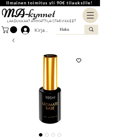
Ilmainen toimitus yli 90€ tilauksille!
MA-
kynnet
LAADUKKAAT AMMATTILAISTARVIKKEET
Kirjaudu