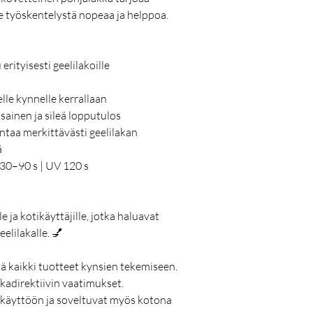
 työskentelystä nopeaa ja helppoa.
erityisesti geelilakoille
elle kynnelle kerrallaan
sainen ja sileä lopputulos
taa merkittävästi geelilakan
ä
30–90 s | UV 120 s
e ja kotikäyttäjille, jotka haluavat
elilakalle. 💅
ää kaikki tuotteet kynsien tekemiseen.
kadirektiivin vaatimukset.
ikäyttöön ja soveltuvat myös kotona