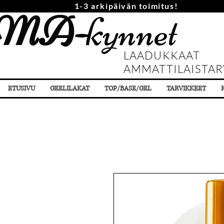
1-3 arkipäivän toimitus!
MA-
kynnet
LAADUKKAAT
AMMATTILAISTAR
ETUSIVU
GEELILAKAT
TOP/BASE/GEL
TARVIKKEET