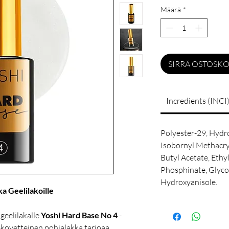
Määrä
*
SIRRÄ OSTOSKO
Incredients (INCI)
Polyester-29, Hydr
Isobornyl Methacryl
Butyl Acetate, Ethy
Phosphinate, Glycol
Hydroxyanisole.
a Geelilakoille
geelilakalle
Yoshi Hard Base No 4
-
-kovetteinen pohjalakka tarjoaa