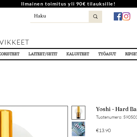
Ilmainen toimitus yli 90€ tilauksille!
VIKKEET
KORISTEET
LAITEET/SETIT
KALUSTEET
TYÖASUT
RIPSE
Yoshi - Hard Ba
Tuotenumero: 59050
Hinta
€13.90