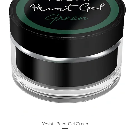
Pikakatselu
Yoshi - Paint Gel Green