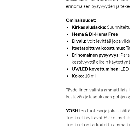
erinomaisen pysyvyyden ja tekee
Ominaisuudet:
Kirkas aluslakka:
Suunniteltu 
Hema & Di-Hema Free
Ei valu:
Voit levittää jopa viid
Itsetasoittuva koostumus:
Ta
Erinomainen pysyvyys:
Paran
kestävyyttä oikein käytettyn
UV/LED kovettuminen:
LED 
Koko:
10 ml
Täydellinen valinta ammattilaisill
kestävän ja laadukkaan pohjan ge
YOSHI
on tuotesarja joka sisält
Tuotteet täyttävät EU kosmetiik
Tuotteet on tarkoitettu ammatt