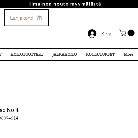
Ilmainen nouto myymälästä
Soita Meille!
Lahjakortti
044 532 87 78
Kirjaudu
T
HOITOTUOTTEET
JALKAHOITO
KOULUTUKSET
More
se No 4
36894614