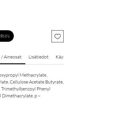
RIIN
 / Aineosat:
Lisätiedot:
Käyttöohje:
oxypropyl Methacrylate,
ate, Cellulose Acetate Butyrate,
l Trimethylbenzoyl Phenyl
 Dimethacrylate, p –