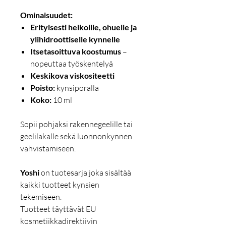
Ominaisuudet:
Erityisesti heikoille, ohuelle ja
ylihidroottiselle kynnelle
Itsetasoittuva koostumus
–
nopeuttaa työskentelyä
Keskikova viskositeetti
Poisto:
kynsiporalla
Koko:
10 ml
Sopii pohjaksi rakennegeelille tai
geelilakalle sekä luonnonkynnen
vahvistamiseen.
Yoshi
on tuotesarja joka sisältää
kaikki tuotteet kynsien
tekemiseen.
Tuotteet täyttävät EU
kosmetiikkadirektiivin