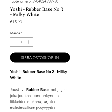
Tuotenumero: 5904024538950
Yoshi - Rubber Base No 2
- Milky White
Hinta
€15.90
Määrä
*
SIRRÄ OSTOSKORIIN
Yoshi - Rubber Base No 2 - Milky
White
Joustava
Rubber Base
-pohjageeli,
joka joustaa luonnonkynnen
liikkeiden mukana, tarjoten
maksimaalisen pysyvyyden.