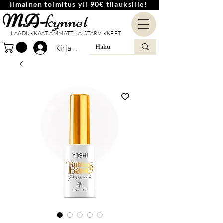
Ilmainen toimitus yli 90€ tilauksille!
MA-
kynnet
LAADUKKAAT AMMATTILAISTARVIKKEET
Kirjaudu