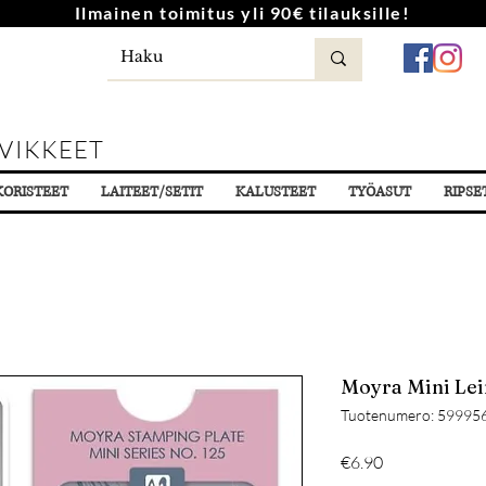
Ilmainen toimitus yli 90€ tilauksille!
VIKKEET
KORISTEET
LAITEET/SETIT
KALUSTEET
TYÖASUT
RIPSE
Moyra Mini Lei
Tuotenumero: 59995
Hinta
€6.90