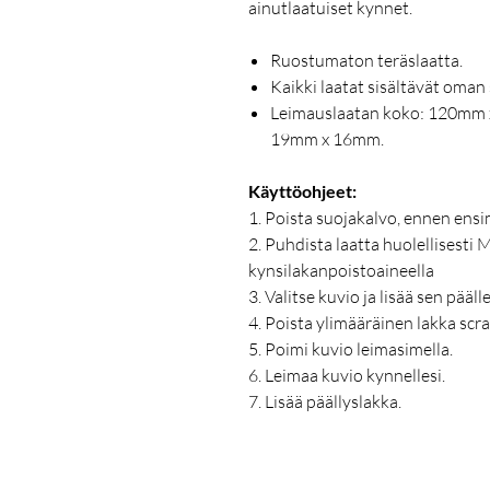
ainutlaatuiset kynnet.
Ruostumaton teräslaatta.
Kaikki laatat sisältävät oman
Leimauslaatan koko: 120mm x
19mm x 16mm.
Käyttöohjeet:
1. Poista suojakalvo, ennen ens
2. Puhdista laatta huolellisesti 
kynsilakanpoistoaineella
3. Valitse kuvio ja lisää sen pää
4. Poista ylimääräinen lakka scr
5. Poimi kuvio leimasimella.
6. Leimaa kuvio kynnellesi.
7. Lisää päällyslakka.