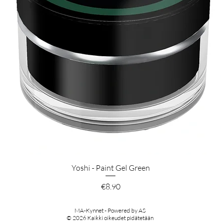
Pikakatselu
Yoshi - Paint Gel Green
Hinta
€8.90
MA-Kynnet - Powered by AS
© 2026 Kaikki oikeudet pidätetään