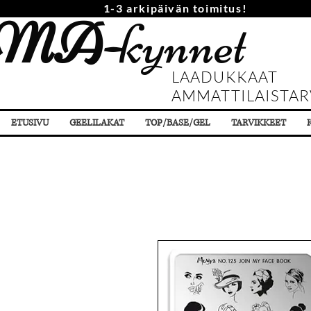
1-3 arkipäivän toimitus!
MA-
kynnet
LAADUKKAAT
AMMATTILAISTAR
ETUSIVU
GEELILAKAT
TOP/BASE/GEL
TARVIKKEET