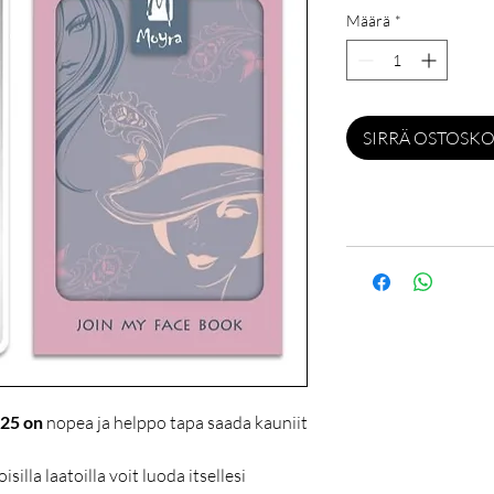
Määrä
*
SIRRÄ OSTOSKO
125 on
nopea ja helppo tapa saada kauniit
silla laatoilla voit luoda itsellesi