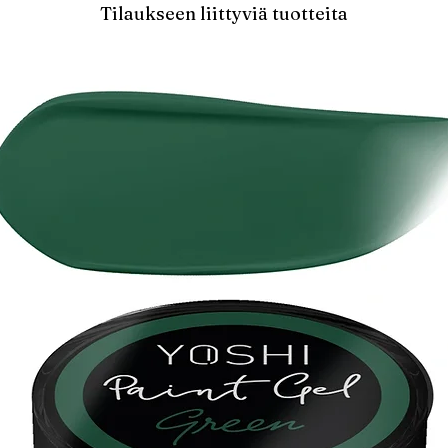
Tilaukseen liittyviä tuotteita