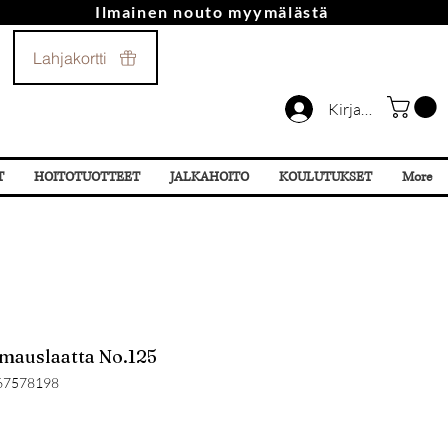
Ilmainen nouto myymälästä
Soita Meille!
Lahjakortti
044 532 87 78
Kirjaudu
T
HOITOTUOTTEET
JALKAHOITO
KOULUTUKSET
More
mauslaatta No.125
67578198