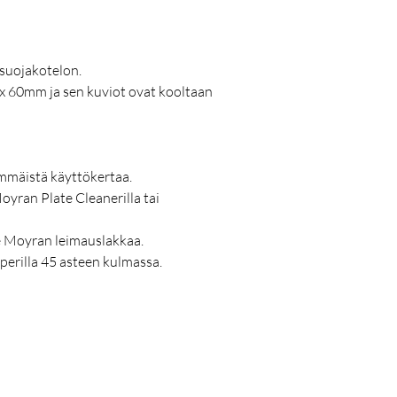
 suojakotelon.
 60mm ja sen kuviot ovat kooltaan
immäistä käyttökertaa.
Moyran Plate Cleanerilla tai
lle Moyran leimauslakkaa.
aperilla 45 asteen kulmassa.