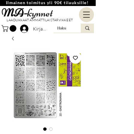
Ilmainen toimitus yli 90€ tilauksille!
MA-
kynnet
LAADUKKAAT AMMATTILAISTARVIKKEET
Kirjaudu