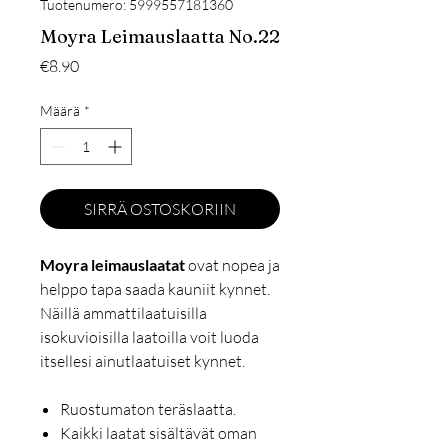
Tuotenumero: 5999557181360
Moyra Leimauslaatta No.22
Hinta
€8.90
Määrä
*
SIRRÄ OSTOSKORIIN
Moyra leimauslaatat
ovat nopea ja
helppo tapa saada kauniit kynnet.
Näillä ammattilaatuisilla
isokuvioisilla laatoilla voit luoda
itsellesi ainutlaatuiset kynnet.
Ruostumaton teräslaatta.
Kaikki laatat sisältävät oman