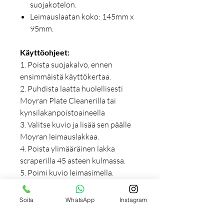
suojakotelon.
Leimauslaatan koko: 145mm x
95mm.
Käyttöohjeet:
1. Poista suojakalvo, ennen
ensimmäistä käyttökertaa.
2. Puhdista laatta huolellisesti
Moyran Plate Cleanerilla tai
kynsilakanpoistoaineella
3. Valitse kuvio ja lisää sen päälle
Moyran leimauslakkaa.
4. Poista ylimääräinen lakka
scraperilla 45 asteen kulmassa.
5. Poimi kuvio leimasimella.
6. Leimaa kuvio kynnellesi.
7. Lisää päällyslakka.
Soita
WhatsApp
Instagram