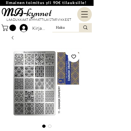
Ilmainen toimitus yli 90€ tilauksille!
MA-
kynnet
LAADUKKAAT AMMATTILAISTARVIKKEET
Kirjaudu