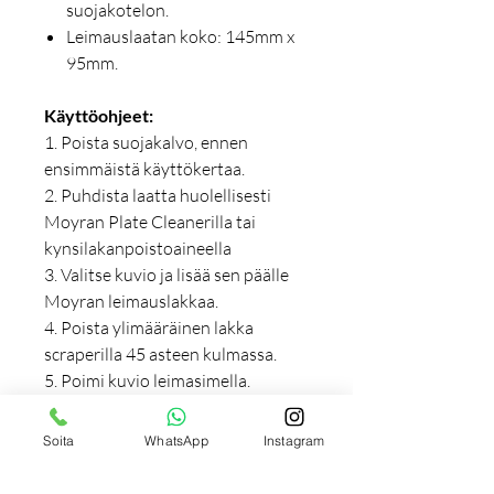
suojakotelon.
Leimauslaatan koko: 145mm x
95mm.
Käyttöohjeet:
1. Poista suojakalvo, ennen
ensimmäistä käyttökertaa.
2. Puhdista laatta huolellisesti
Moyran Plate Cleanerilla tai
kynsilakanpoistoaineella
3. Valitse kuvio ja lisää sen päälle
Moyran leimauslakkaa.
4. Poista ylimääräinen lakka
scraperilla 45 asteen kulmassa.
5. Poimi kuvio leimasimella.
6. Leimaa kuvio kynnellesi.
7. Lisää päällyslakka.
Soita
WhatsApp
Instagram