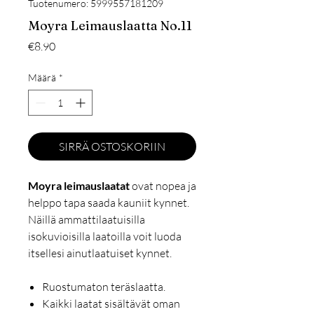
Tuotenumero: 5999557181209
Moyra Leimauslaatta No.11
Hinta
€8.90
Määrä
*
SIRRÄ OSTOSKORIIN
Moyra leimauslaatat
ovat nopea ja
helppo tapa saada kauniit kynnet.
Näillä ammattilaatuisilla
isokuvioisilla laatoilla voit luoda
itsellesi ainutlaatuiset kynnet.
Ruostumaton teräslaatta.
Kaikki laatat sisältävät oman