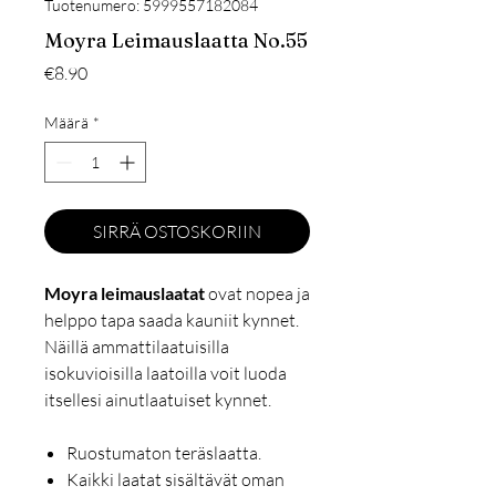
Tuotenumero: 5999557182084
Moyra Leimauslaatta No.55
Hinta
€8.90
Määrä
*
SIRRÄ OSTOSKORIIN
Moyra leimauslaatat
ovat nopea ja
helppo tapa saada kauniit kynnet.
Näillä ammattilaatuisilla
isokuvioisilla laatoilla voit luoda
itsellesi ainutlaatuiset kynnet.
Ruostumaton teräslaatta.
Kaikki laatat sisältävät oman