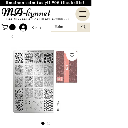
Ilmainen toimitus yli 90€ tilauksille!
MA-
kynnet
LAADUKKAAT AMMATTILAISTARVIKKEET
Kirjaudu