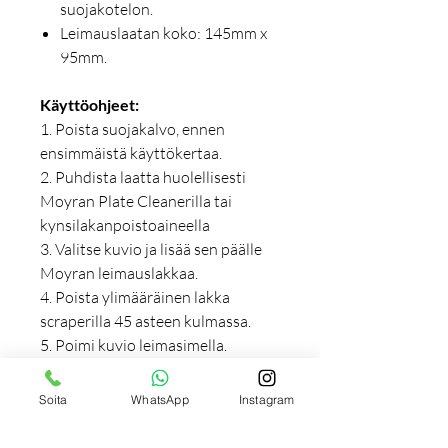
suojakotelon.
Leimauslaatan koko: 145mm x
95mm.
Käyttöohjeet:
1. Poista suojakalvo, ennen
ensimmäistä käyttökertaa.
2. Puhdista laatta huolellisesti
Moyran Plate Cleanerilla tai
kynsilakanpoistoaineella
3. Valitse kuvio ja lisää sen päälle
Moyran leimauslakkaa.
4. Poista ylimääräinen lakka
scraperilla 45 asteen kulmassa.
5. Poimi kuvio leimasimella.
6. Leimaa kuvio kynnellesi.
7. Lisää päällyslakka.
Soita
WhatsApp
Instagram