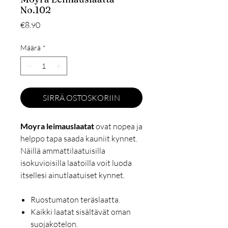
No.102
Hinta
€8.90
Määrä
*
SIRRÄ OSTOSKORIIN
Moyra leimauslaatat
ovat nopea ja
helppo tapa saada kauniit kynnet.
Näillä ammattilaatuisilla
isokuvioisilla laatoilla voit luoda
itsellesi ainutlaatuiset kynnet.
Ruostumaton teräslaatta.
Kaikki laatat sisältävät oman
suojakotelon.