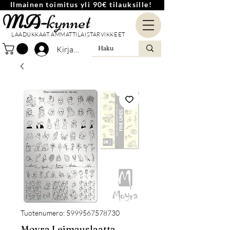
Ilmainen toimitus yli 90€ tilauksille!
MA-
kynnet
LAADUKKAAT AMMATTILAISTARVIKKEET
Kirjaudu
Tuotenumero: 5999567578730
Moyra Leimauslaatta