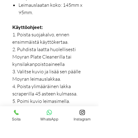
Leimauslaatan koko: 145mm x
95mm.
Käyttöohjeet:
1. Poista suojakalvo, ennen
ensimmäistä käyttökertaa.
2. Puhdista laatta huolellisesti
Moyran Plate Cleanerilla tai
kynsilakanpoistoaineella
3. Valitse kuvio ja lisää sen päälle
Moyran leimauslakkaa.
4. Poista ylimääräinen lakka
scraperilla 45 asteen kulmassa.
5. Poimi kuvio leimasimella.
6. Leimaa kuvio kynnellesi.
7. Lisää päällyslakka.
Soita
WhatsApp
Instagram