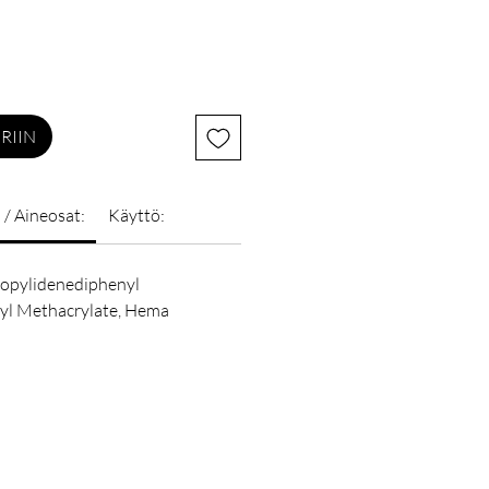
RIIN
 / Aineosat:
Käyttö:
propylidenediphenyl
yl Methacrylate, Hema