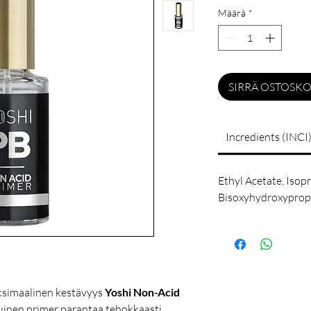
Määrä
*
SIRRÄ OSTOSKO
Incredients (INCI)
Ethyl Acetate, Iso
Bisoxyhydroxyprop
aksimaalinen kestävyys
Yoshi Non-Acid
uinen primer parantaa tehokkaasti