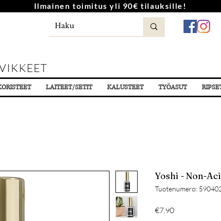
Ilmainen toimitus yli 90€ tilauksille!
VIKKEET
KORISTEET
LAITEET/SETIT
KALUSTEET
TYÖASUT
RIPSE
Yoshi - Non-Ac
Tuotenumero: 59040
Hinta
€7.90