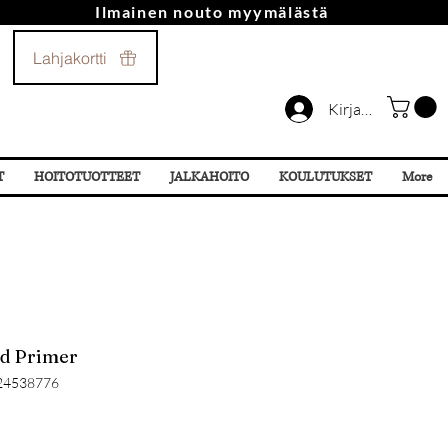
Ilmainen nouto myymälästä
Soita Meille!
Lahjakortti
044 532 87 78
Kirjaudu
T
HOITOTUOTTEET
JALKAHOITO
KOULUTUKSET
More
id Primer
24538776