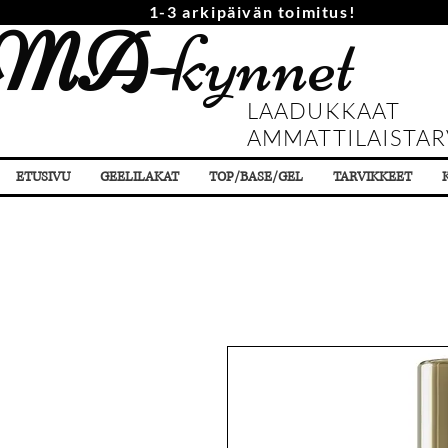
1-3 arkipäivän toimitus!
MA-
kynnet
LAADUKKAAT
AMMATTILAISTAR
ETUSIVU
GEELILAKAT
TOP/BASE/GEL
TARVIKKEET