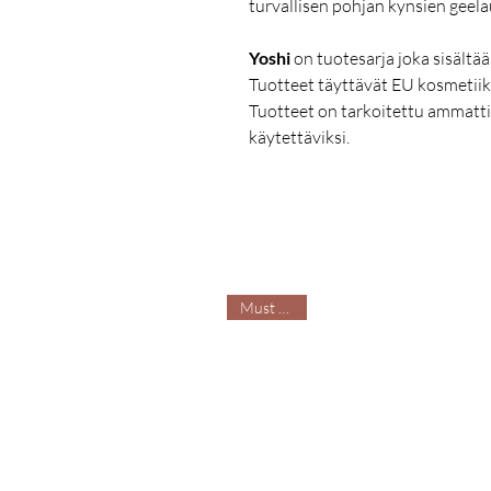
turvallisen pohjan kynsien geela
Yoshi
on tuotesarja joka sisältää
Tuotteet täyttävät EU kosmetiik
Tuotteet on tarkoitettu ammatt
käytettäviksi.
Must Have