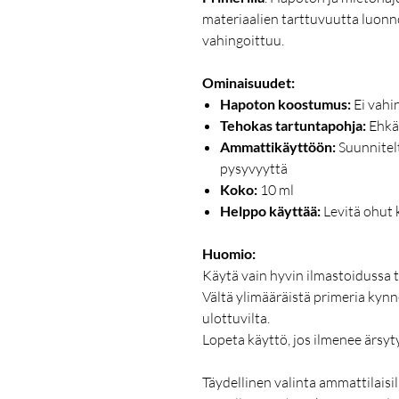
materiaalien tarttuvuutta luonno
vahingoittuu.
Ominaisuudet:
Hapoton koostumus:
Ei vahin
Tehokas tartuntapohja:
Ehkäi
Ammattikäyttöön:
Suunnitelt
pysyvyyttä
Koko:
10 ml
Helppo käyttää:
Levitä ohut k
Huomio:
Käytä vain hyvin ilmastoidussa t
Vältä ylimääräistä primeria kynne
ulottuvilta.
Lopeta käyttö, jos ilmenee ärsyty
Täydellinen valinta ammattilaisil