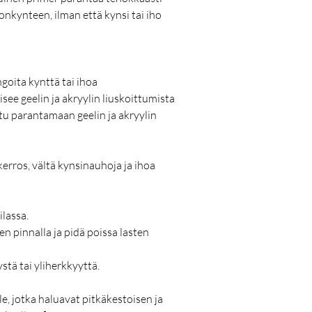
nkynteen, ilman että kynsi tai iho
goita kynttä tai ihoa
see geelin ja akryylin liuskoittumista
u parantamaan geelin ja akryylin
erros, vältä kynsinauhoja ja ihoa
ilassa.
n pinnalla ja pidä poissa lasten
stä tai yliherkkyyttä.
le, jotka haluavat pitkäkestoisen ja