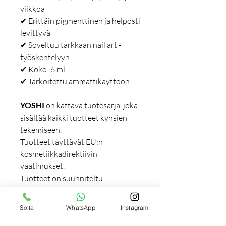
viikkoa
✔ Erittäin pigmenttinen ja helposti
levittyvä
✔ Soveltuu tarkkaan nail art -
työskentelyyn
✔ Koko: 6 ml
✔ Tarkoitettu ammattikäyttöön
YOSHI
on kattava tuotesarja, joka
sisältää kaikki tuotteet kynsien
tekemiseen.
Tuotteet täyttävät EU:n
kosmetiikkadirektiivin
vaatimukset.
Tuotteet on suunniteltu
ensisijaisesti ammattilaisille, mutta
ne soveltuvat myös kotikäyttöön.
Soita
WhatsApp
Instagram