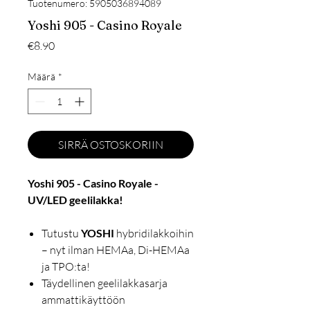
Tuotenumero: 5905036894089
Yoshi 905 - Casino Royale
Hinta
€8.90
Määrä
*
SIRRÄ OSTOSKORIIN
Yoshi 905 - Casino Royale -
UV/LED geelilakka!
Tutustu
YOSHI
hybridilakkoihin
– nyt ilman HEMAa, Di-HEMAa
ja TPO:ta!
Täydellinen geelilakkasarja
ammattikäyttöön