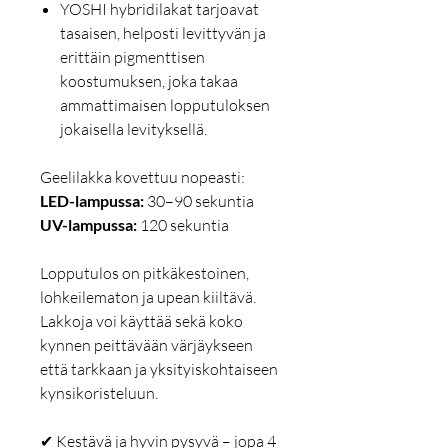
YOSHI hybridilakat tarjoavat
tasaisen, helposti levittyvän ja
erittäin pigmenttisen
koostumuksen, joka takaa
ammattimaisen lopputuloksen
jokaisella levityksellä.
Geelilakka kovettuu nopeasti:
LED-lampussa:
30–90 sekuntia
UV-lampussa:
120 sekuntia
Lopputulos on pitkäkestoinen,
lohkeilematon ja upean kiiltävä.
Lakkoja voi käyttää sekä koko
kynnen peittävään värjäykseen
että tarkkaan ja yksityiskohtaiseen
kynsikoristeluun.
✔ Kestävä ja hyvin pysyvä – jopa 4