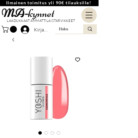
Ilmainen toimitus yli 90€ tilauksille!
MA-
kynnet
LAADUKKAAT AMMATTILAISTARVIKKEET
Kirjaudu