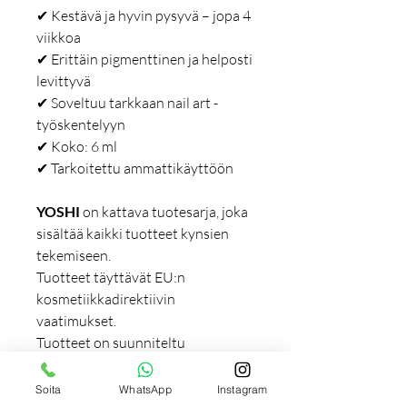
✔ Kestävä ja hyvin pysyvä – jopa 4
viikkoa
✔ Erittäin pigmenttinen ja helposti
levittyvä
✔ Soveltuu tarkkaan nail art -
työskentelyyn
✔ Koko: 6 ml
✔ Tarkoitettu ammattikäyttöön
YOSHI
on kattava tuotesarja, joka
sisältää kaikki tuotteet kynsien
tekemiseen.
Tuotteet täyttävät EU:n
kosmetiikkadirektiivin
vaatimukset.
Tuotteet on suunniteltu
ensisijaisesti ammattilaisille, mutta
ne soveltuvat myös kotikäyttöön.
Soita
WhatsApp
Instagram