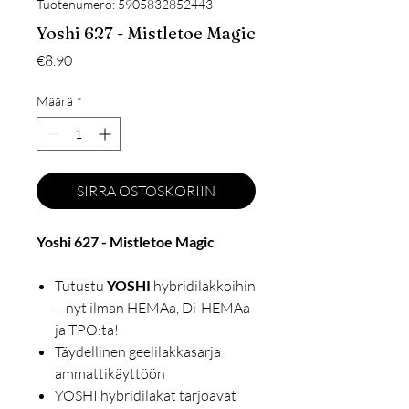
Tuotenumero: 5905832852443
Yoshi 627 - Mistletoe Magic
Hinta
€8.90
Määrä
*
SIRRÄ OSTOSKORIIN
Yoshi 627 - Mistletoe Magic
Tutustu
YOSHI
hybridilakkoihin
– nyt ilman HEMAa, Di-HEMAa
ja TPO:ta!
Täydellinen geelilakkasarja
ammattikäyttöön
YOSHI hybridilakat tarjoavat