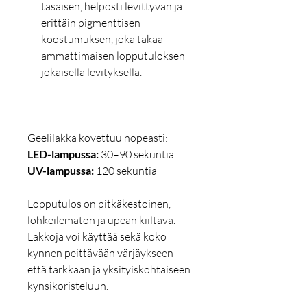
tasaisen, helposti levittyvän ja
erittäin pigmenttisen
koostumuksen, joka takaa
ammattimaisen lopputuloksen
jokaisella levityksellä.
Geelilakka kovettuu nopeasti:
LED-lampussa:
30–90 sekuntia
UV-lampussa:
120 sekuntia
Lopputulos on pitkäkestoinen,
lohkeilematon ja upean kiiltävä.
Lakkoja voi käyttää sekä koko
kynnen peittävään värjäykseen
että tarkkaan ja yksityiskohtaiseen
kynsikoristeluun.