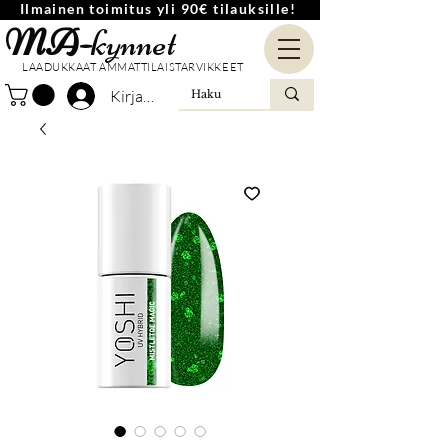
Ilmainen toimitus yli 90€ tilauksille!
MA-
kynnet
LAADUKKAAT AMMATTILAISTARVIKKEET
Kirjaudu