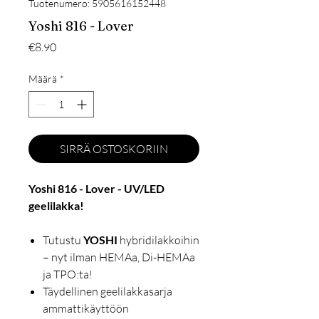
Tuotenumero: 5905616152448
Yoshi 816 - Lover
Hinta
€8.90
Määrä
*
SIRRÄ OSTOSKORIIN
Yoshi 816 - Lover - UV/LED
geelilakka!
Tutustu
YOSHI
hybridilakkoihin
– nyt ilman HEMAa, Di-HEMAa
ja TPO:ta!
Täydellinen geelilakkasarja
ammattikäyttöön