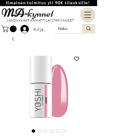
Ilmainen toimitus yli 90€ tilauksille!
MA-
kynnet
LAADUKKAAT AMMATTILAISTARVIKKEET
Kirjaudu