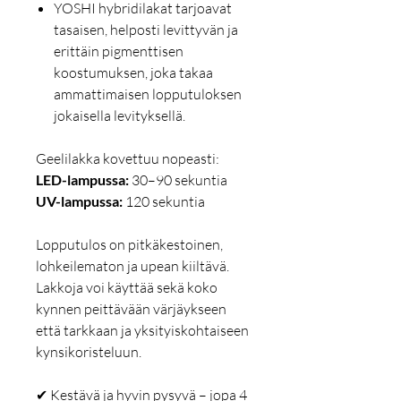
YOSHI hybridilakat tarjoavat
tasaisen, helposti levittyvän ja
erittäin pigmenttisen
koostumuksen, joka takaa
ammattimaisen lopputuloksen
jokaisella levityksellä.
Geelilakka kovettuu nopeasti:
LED-lampussa:
30–90 sekuntia
UV-lampussa:
120 sekuntia
Lopputulos on pitkäkestoinen,
lohkeilematon ja upean kiiltävä.
Lakkoja voi käyttää sekä koko
kynnen peittävään värjäykseen
että tarkkaan ja yksityiskohtaiseen
kynsikoristeluun.
✔ Kestävä ja hyvin pysyvä – jopa 4