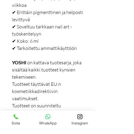
viikkoa
✔ Erittäin pigmenttinen ja helposti
levittyvä
✔ Soveltuu tarkkaan nail art -
työskentelyyn
✔ Koko: 6 ml
✔ Tarkoitettu ammattikäyttöön
YOSHI
on kattava tuotesarja, joka
sisältää kaikki tuotteet kynsien
tekemiseen.
Tuotteet täyttävät EU:n
kosmetiikkadirektiivin
vaatimukset.
Tuotteet on suunniteltu
ensisijaisesti ammattilaisille, mutta
ne soveltuvat myös kotikäyttöön.
Soita
WhatsApp
Instagram