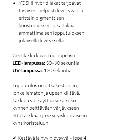
YOSHI hybridilakat tarjoavat
tasaisen, helposti levittyvän ja
erittäin pigmenttisen
koostumuksen, joka takaa
ammattimaisen lopputuloksen
jokaisella levityksellä.
Geelilakka kovettuu nopeasti:
LED-lampussa:
30–90 sekuntia
UV-lampussa:
120 sekuntia
Lopputulos on pitkäkestoinen,
lohkeilematon ja upean kiiltävä.
Lakkoja voi käyttää sekä koko
kynnen peittävään värjäykseen
että tarkkaan ja yksityiskohtaiseen
kynsikoristeluun.
✔ Kestävä ja hyvin pysyvä – jopa 4