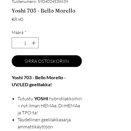
Tuotenumero: 5904024538639
Yoshi 703 - Bello Morello
Hinta
€8.90
Määrä
*
SIRRÄ OSTOSKORIIN
Yoshi 703 - Bello Morello -
UV/LED geelilakka!
Tutustu
YOSHI
hybridilakkoihin
– nyt ilman HEMAa, Di-HEMAa
ja TPO:ta!
Täydellinen geelilakkasarja
ammattikäyttöön