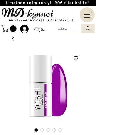
Ilmainen toimitus yli 90€ tilauksille!
MA-
kynnet
LAADUKKAAT AMMATTILAISTARVIKKEET
Kirjaudu