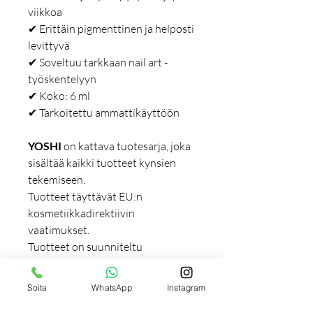
viikkoa
✔ Erittäin pigmenttinen ja helposti
levittyvä
✔ Soveltuu tarkkaan nail art -
työskentelyyn
✔ Koko: 6 ml
✔ Tarkoitettu ammattikäyttöön
YOSHI
on kattava tuotesarja, joka
sisältää kaikki tuotteet kynsien
tekemiseen.
Tuotteet täyttävät EU:n
kosmetiikkadirektiivin
vaatimukset.
Tuotteet on suunniteltu
ensisijaisesti ammattilaisille, mutta
ne soveltuvat myös kotikäyttöön.
Soita
WhatsApp
Instagram