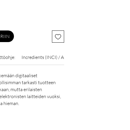
RIIN
ttöohje:
Incredients (INCI) / Aineosat:
emään digitaaliset
lisimman tarkasti tuotteen
kaan, mutta erilaisten
elektronisten laitteiden vuoksi,
la hieman.