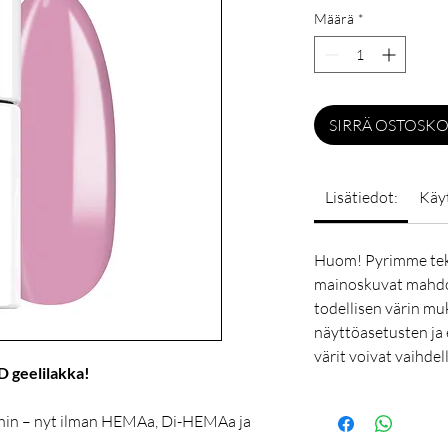
Määrä
*
SIRRÄ OSTOSKO
Lisätiedot:
Käy
Huom! Pyrimme tek
mainoskuvat mahdol
todellisen värin mu
näyttöasetusten ja 
värit voivat vaihdel
D geelilakka!
hin – nyt ilman HEMAa, Di-HEMAa ja