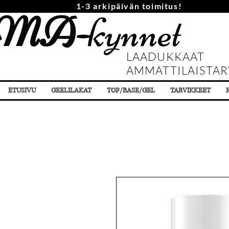
1-3 arkipäivän toimitus!
MA-
kynnet
LAADUKKAAT
AMMATTILAISTAR
ETUSIVU
GEELILAKAT
TOP/BASE/GEL
TARVIKKEET