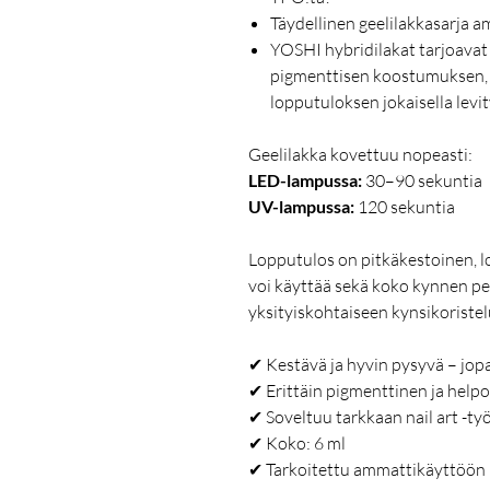
Täydellinen geelilakkasarja 
YOSHI hybridilakat tarjoavat t
pigmenttisen koostumuksen,
lopputuloksen jokaisella levit
Geelilakka kovettuu nopeasti:
LED-lampussa:
30–90 sekuntia
UV-lampussa:
120 sekuntia
Lopputulos on pitkäkestoinen, l
voi käyttää sekä koko kynnen pe
yksityiskohtaiseen kynsikoriste
✔ Kestävä ja hyvin pysyvä – jopa
✔ Erittäin pigmenttinen ja helpos
✔ Soveltuu tarkkaan nail art -t
✔ Koko: 6 ml
✔ Tarkoitettu ammattikäyttöön