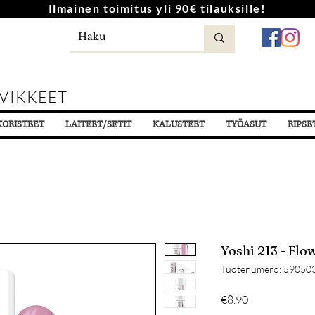
Ilmainen toimitus yli 90€ tilauksille!
VIKKEET
KORISTEET
LAITEET/SETIT
KALUSTEET
TYÖASUT
RIPSE
Yoshi 213 - Flo
Tuotenumero: 59050
Hinta
€8.90