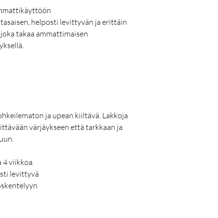
ammattikäyttöön
asaisen, helposti levittyvän ja erittäin
 joka takaa ammattimaisen
yksellä.
ohkeilematon ja upean kiiltävä. Lakkoja
ittävään värjäykseen että tarkkaan ja
luun.
 4 viikkoa
ti levittyvä
yöskentelyyn