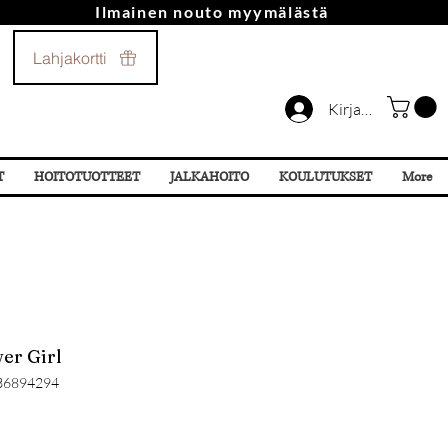
Ilmainen nouto myymälästä
Soita Meille!
Lahjakortti
044 532 87 78
Kirjaudu
T
HOITOTUOTTEET
JALKAHOITO
KOULUTUKSET
More
wer Girl
36894294