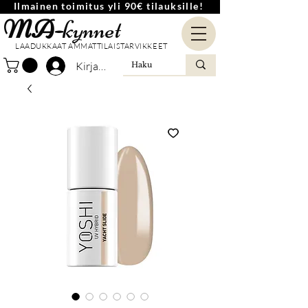
Ilmainen toimitus yli 90€ tilauksille!
MA-
kynnet
LAADUKKAAT AMMATTILAISTARVIKKEET
Kirjaudu