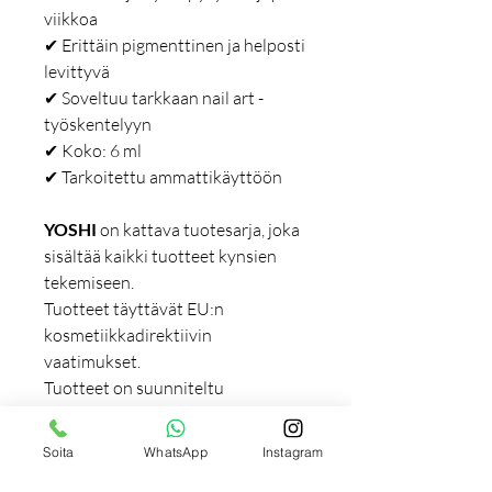
viikkoa
✔ Erittäin pigmenttinen ja helposti
levittyvä
✔ Soveltuu tarkkaan nail art -
työskentelyyn
✔ Koko: 6 ml
✔ Tarkoitettu ammattikäyttöön
YOSHI
on kattava tuotesarja, joka
sisältää kaikki tuotteet kynsien
tekemiseen.
Tuotteet täyttävät EU:n
kosmetiikkadirektiivin
vaatimukset.
Tuotteet on suunniteltu
ensisijaisesti ammattilaisille, mutta
ne soveltuvat myös kotikäyttöön.
Soita
WhatsApp
Instagram