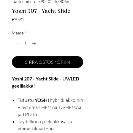
Tuotenumero: 5904024538066
Yoshi 207 - Yacht Slide
Hinta
€8.90
Määrä
*
SIRRÄ OSTOSKORIIN
Yoshi 207 - Yacht Slide - UV/LED
geelilakka!
Tutustu
YOSHI
hybridilakkoihin
– nyt ilman HEMAa, Di-HEMAa
ja TPO:ta!
Täydellinen geelilakkasarja
ammattikäyttöön