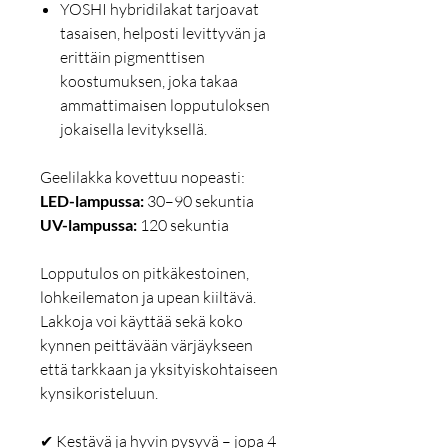
YOSHI hybridilakat tarjoavat
tasaisen, helposti levittyvän ja
erittäin pigmenttisen
koostumuksen, joka takaa
ammattimaisen lopputuloksen
jokaisella levityksellä.
Geelilakka kovettuu nopeasti:
LED-lampussa:
30–90 sekuntia
UV-lampussa:
120 sekuntia
Lopputulos on pitkäkestoinen,
lohkeilematon ja upean kiiltävä.
Lakkoja voi käyttää sekä koko
kynnen peittävään värjäykseen
että tarkkaan ja yksityiskohtaiseen
kynsikoristeluun.
✔ Kestävä ja hyvin pysyvä – jopa 4