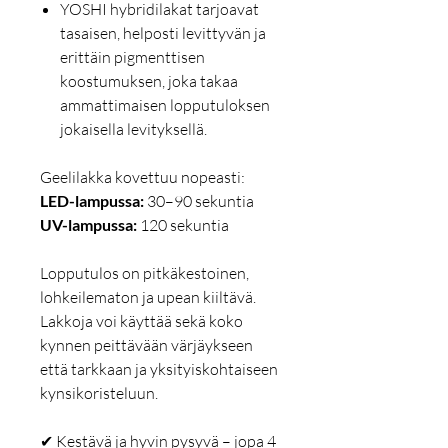
YOSHI hybridilakat tarjoavat
tasaisen, helposti levittyvän ja
erittäin pigmenttisen
koostumuksen, joka takaa
ammattimaisen lopputuloksen
jokaisella levityksellä.
Geelilakka kovettuu nopeasti:
LED-lampussa:
30–90 sekuntia
UV-lampussa:
120 sekuntia
Lopputulos on pitkäkestoinen,
lohkeilematon ja upean kiiltävä.
Lakkoja voi käyttää sekä koko
kynnen peittävään värjäykseen
että tarkkaan ja yksityiskohtaiseen
kynsikoristeluun.
✔ Kestävä ja hyvin pysyvä – jopa 4