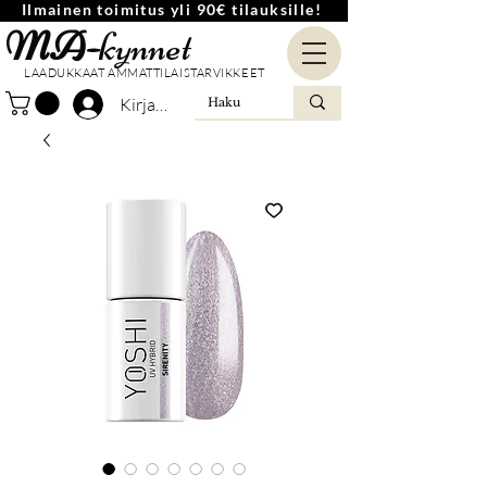
Ilmainen toimitus yli 90€ tilauksille!
MA-
kynnet
LAADUKKAAT AMMATTILAISTARVIKKEET
Kirjaudu