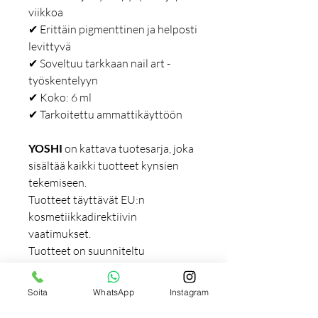
viikkoa
✔ Erittäin pigmenttinen ja helposti
levittyvä
✔ Soveltuu tarkkaan nail art -
työskentelyyn
✔ Koko: 6 ml
✔ Tarkoitettu ammattikäyttöön
YOSHI
on kattava tuotesarja, joka
sisältää kaikki tuotteet kynsien
tekemiseen.
Tuotteet täyttävät EU:n
kosmetiikkadirektiivin
vaatimukset.
Tuotteet on suunniteltu
ensisijaisesti ammattilaisille, mutta
ne soveltuvat myös kotikäyttöön.
Soita
WhatsApp
Instagram