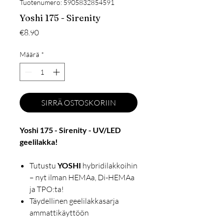
Tuotenumero: 5905832854591
Yoshi 175 - Sirenity
Hinta
€8.90
Määrä
*
SIRRÄ OSTOSKORIIN
Yoshi 175 - Sirenity - UV/LED
geelilakka!
Tutustu
YOSHI
hybridilakkoihin
– nyt ilman HEMAa, Di-HEMAa
ja TPO:ta!
Täydellinen geelilakkasarja
ammattikäyttöön