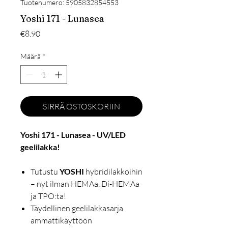
Tuotenumero: 5905832854553
Yoshi 171 - Lunasea
Hinta
€8.90
Määrä
*
SIRRÄ OSTOSKORIIN
Yoshi 171 - Lunasea - UV/LED
geelilakka!
Tutustu
YOSHI
hybridilakkoihin
– nyt ilman HEMAa, Di-HEMAa
ja TPO:ta!
Täydellinen geelilakkasarja
ammattikäyttöön