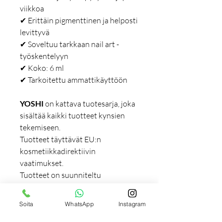
viikkoa
✔ Erittäin pigmenttinen ja helposti
levittyvä
✔ Soveltuu tarkkaan nail art -
työskentelyyn
✔ Koko: 6 ml
✔ Tarkoitettu ammattikäyttöön
YOSHI
on kattava tuotesarja, joka
sisältää kaikki tuotteet kynsien
tekemiseen.
Tuotteet täyttävät EU:n
kosmetiikkadirektiivin
vaatimukset.
Tuotteet on suunniteltu
ensisijaisesti ammattilaisille, mutta
ne soveltuvat myös kotikäyttöön.
Soita
WhatsApp
Instagram