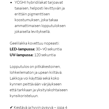
YOSHI hybridilakat tarjoavat
tasaisen, helposti levittyvän ja
erittäin pigmenttisen
koostumuksen, joka takaa
ammattimaisen lopputuloksen
jokaisella levityksellä.
Geelilakka kovettuu nopeasti:
LED-lampussa:
30–90 sekuntia
UV-lampussa:
120 sekuntia
Lopputulos on pitkäkestoinen,
lohkeilematon ja upean kiiltävä.
Lakkoja voi käyttää sekä koko
kynnen peittävään värjäykseen
että tarkkaan ja yksityiskohtaiseen
kynsikoristeluun.
✔ Kestävä ja hyvin pysyvä – jopa 4