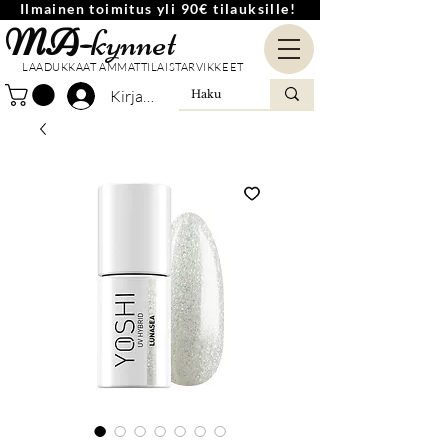
Ilmainen toimitus yli 90€ tilauksille!
MA-
kynnet
LAADUKKAAT AMMATTILAISTARVIKKEET
Kirjaudu