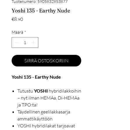
Tuotenumero: 5905832853877
Yoshi 135 - Earthy Nude
Hinta
€8.90
Määrä
*
SIRRÄ OSTOSKORIIN
Yoshi 135 - Earthy Nude
Tutustu
YOSHI
hybridilakkoihin
– nyt ilman HEMAa, Di-HEMAa
ja TPO:ta!
Täydellinen geelilakkasarja
ammattikäyttöön
YOSHI hybridilakat tarjoavat