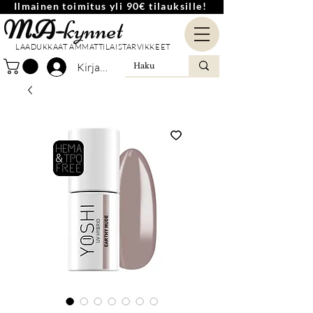
Ilmainen toimitus yli 90€ tilauksille!
MA-
kynnet
LAADUKKAAT AMMATTILAISTARVIKKEET
Kirjaudu