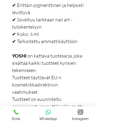
✔ Erittäin pigmenttinen ja helposti
levittyvä
✔ Soveltuu tarkkaan nail art -
työskentelyyn
✔ Koko: 6 ml
✔ Tarkoitettu ammattikäyttöön
YOSHI
on kattava tuotesarja, joka
sisältää kaikki tuotteet kynsien
tekemiseen.
Tuotteet täyttävät EU:n
kosmetiikkadirektiivin
vaatimukset.
Tuotteet on suunniteltu
ensisijaisesti ammattilaisille, mutta
ne soveltuvat myös kotikäyttöön.
Soita
WhatsApp
Instagram
Lisätiedot: