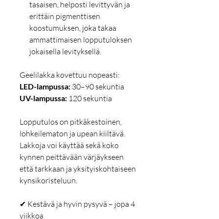
tasaisen, helposti levittyvän ja
erittäin pigmenttisen
koostumuksen, joka takaa
ammattimaisen lopputuloksen
jokaisella levityksellä.
Geelilakka kovettuu nopeasti:
LED-lampussa:
30–90 sekuntia
UV-lampussa:
120 sekuntia
Lopputulos on pitkäkestoinen,
lohkeilematon ja upean kiiltävä.
Lakkoja voi käyttää sekä koko
kynnen peittävään värjäykseen
että tarkkaan ja yksityiskohtaiseen
kynsikoristeluun.
✔ Kestävä ja hyvin pysyvä – jopa 4
viikkoa