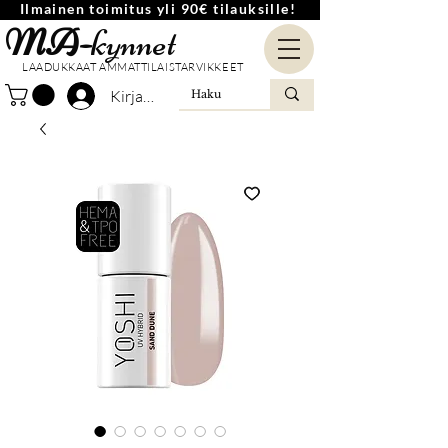
Ilmainen toimitus yli 90€ tilauksille!
MA-
kynnet
LAADUKKAAT AMMATTILAISTARVIKKEET
Kirjaudu