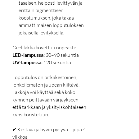
tasaisen, helposti levittyvän ja
erittäin pigmenttisen
koostumuksen, joka takaa
ammattimaisen lopputuloksen
jokaisella levityksellä.
Geelilakka kovettuu nopeasti:
LED-lampussa:
30–90 sekuntia
UV-lampussa:
120 sekuntia
Lopputulos on pitkäkestoinen,
lohkeilematon ja upean kiiltävä.
Lakkoja voi käyttää sekä koko
kynnen peittävään värjäykseen
että tarkkaan ja yksityiskohtaiseen
kynsikoristeluun.
✔ Kestävä ja hyvin pysyvä – jopa 4
viikkoa