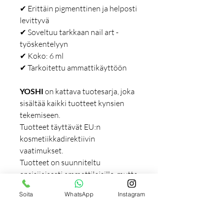
✔ Erittäin pigmenttinen ja helposti
levittyvä
✔ Soveltuu tarkkaan nail art -
työskentelyyn
✔ Koko: 6 ml
✔ Tarkoitettu ammattikäyttöön
YOSHI
on kattava tuotesarja, joka
sisältää kaikki tuotteet kynsien
tekemiseen.
Tuotteet täyttävät EU:n
kosmetiikkadirektiivin
vaatimukset.
Tuotteet on suunniteltu
ensisijaisesti ammattilaisille, mutta
ne soveltuvat myös kotikäyttöön.
Soita
WhatsApp
Instagram
Lisätiedot: