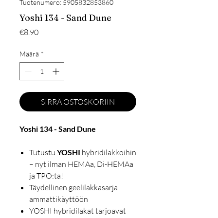
Tuotenumero: 5905832853860
Yoshi 134 - Sand Dune
Hinta
€8.90
Määrä
*
SIRRÄ OSTOSKORIIN
Yoshi 134 - Sand Dune
Tutustu
YOSHI
hybridilakkoihin
– nyt ilman HEMAa, Di-HEMAa
ja TPO:ta!
Täydellinen geelilakkasarja
ammattikäyttöön
YOSHI hybridilakat tarjoavat