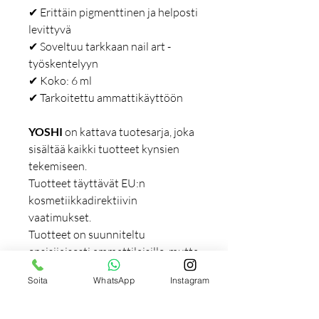
✔ Erittäin pigmenttinen ja helposti
levittyvä
✔ Soveltuu tarkkaan nail art -
työskentelyyn
✔ Koko: 6 ml
✔ Tarkoitettu ammattikäyttöön
YOSHI
on kattava tuotesarja, joka
sisältää kaikki tuotteet kynsien
tekemiseen.
Tuotteet täyttävät EU:n
kosmetiikkadirektiivin
vaatimukset.
Tuotteet on suunniteltu
ensisijaisesti ammattilaisille, mutta
ne soveltuvat myös kotikäyttöön.
Soita
WhatsApp
Instagram
Lisätiedot: