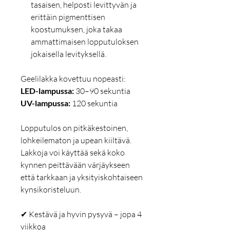
tasaisen, helposti levittyvän ja
erittäin pigmenttisen
koostumuksen, joka takaa
ammattimaisen lopputuloksen
jokaisella levityksellä.
Geelilakka kovettuu nopeasti:
LED-lampussa:
30–90 sekuntia
UV-lampussa:
120 sekuntia
Lopputulos on pitkäkestoinen,
lohkeilematon ja upean kiiltävä.
Lakkoja voi käyttää sekä koko
kynnen peittävään värjäykseen
että tarkkaan ja yksityiskohtaiseen
kynsikoristeluun.
✔ Kestävä ja hyvin pysyvä – jopa 4
viikkoa