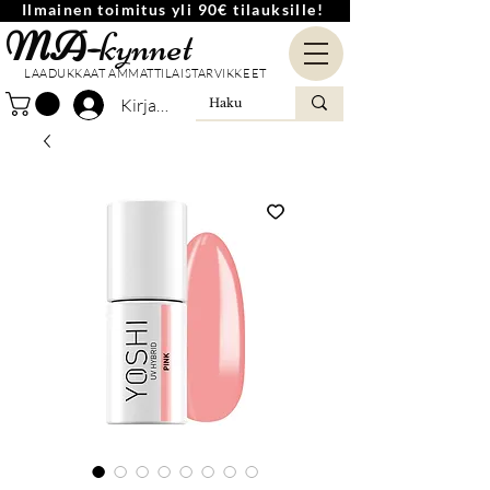
Ilmainen toimitus yli 90€ tilauksille!
MA-
kynnet
LAADUKKAAT AMMATTILAISTARVIKKEET
Kirjaudu