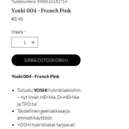
Tuotenumero: 5905616152714
Yoshi 004 - French Pink
Hinta
€8.90
Määrä
*
SIRRÄ OSTOSKORIIN
Yoshi 004 - French Pink
Tutustu
YOSHI
hybridilakkoihin
– nyt ilman HEMAa, Di-HEMAa
ja TPO:ta!
Täydellinen geelilakkasarja
ammattikäyttöön
YOSHI hybridilakat tarjoavat