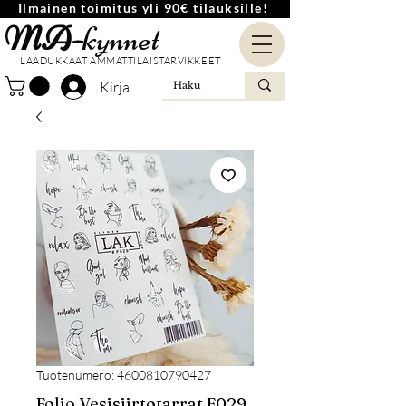
Ilmainen toimitus yli 90€ tilauksille!
MA-
kynnet
LAADUKKAAT AMMATTILAISTARVIKKEET
Kirjaudu
Tuotenumero: 4600810790427
Folio Vesisiirtotarrat F029