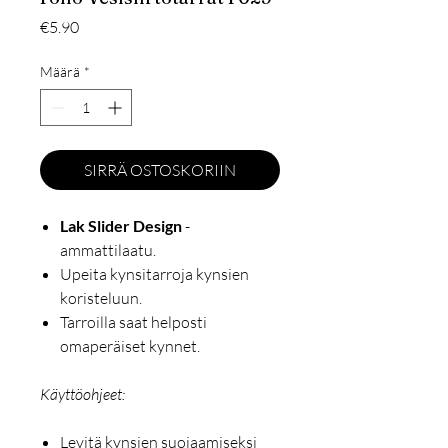
Hinta
€5.90
Määrä
*
SIRRÄ OSTOSKORIIN
Lak Slider Design
-
ammattilaatu.
Upeita kynsitarroja kynsien
koristeluun.
Tarroilla saat helposti
omaperäiset kynnet.
Käyttöohjeet:
Levitä kynsien suojaamiseksi