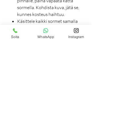
pinnalle, paina vapaata kättä
sormella. Kohdista kuva, jätä se,
kunnes kosteus haihtuu.
Käsittele kaikki sormet samalla
tavalla.
Sen jälkeen viimeistelylakkaa
Soita
WhatsApp
Instagram
Neonail Top Sunblocker
tai
Top
Shine Bright
vahvistaaksesi
suunnittelun.
Tilaukseen liittyviä
tuotteita
Uutuus