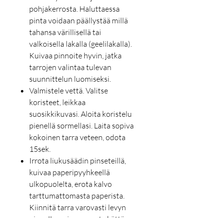
pohjakerrosta. Haluttaessa
pinta voidaan päällystää millä
tahansa värillisellä tai
valkoisella lakalla (geelilakalla).
Kuivaa pinnoite hyvin, jatka
tarrojen valintaa tulevan
suunnittelun luomiseksi.
Valmistele vettä. Valitse
koristeet, leikkaa
suosikkikuvasi. Aloita koristelu
pienellä sormellasi. Laita sopiva
kokoinen tarra veteen, odota
15sek.
Irrota liukusäädin pinseteillä,
kuivaa paperipyyhkeellä
ulkopuolelta, erota kalvo
tarttumattomasta paperista.
Kiinnitä tarra varovasti levyn