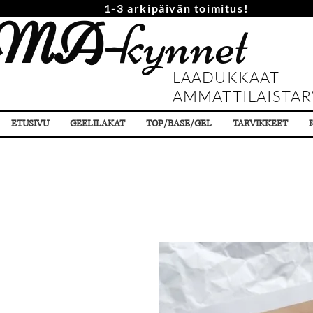
1-3 arkipäivän toimitus!
MA-
kynnet
LAADUKKAAT
AMMATTILAISTAR
ETUSIVU
GEELILAKAT
TOP/BASE/GEL
TARVIKKEET