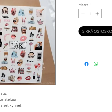
Määrä
*
SIRRÄ OSTOSKO
atu.
oristeluun.
räiset kynnet.