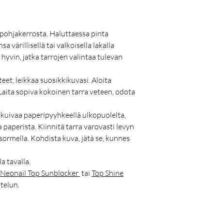
 pohjakerrosta. Haluttaessa pinta
a värillisellä tai valkoisella lakalla
e hyvin, jatka tarrojen valintaa tulevan
teet, leikkaa suosikkikuvasi. Aloita
 Laita sopiva kokoinen tarra veteen, odota
, kuivaa paperipyyhkeellä ulkopuolelta,
paperista. Kiinnitä tarra varovasti levyn
sormella. Kohdista kuva, jätä se, kunnes
a tavalla.
Neonail Top Sunblocker
tai
Top Shine
telun.