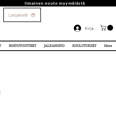
Ilmainen nouto myymälästä
Soita Meille!
Lahjakortti
044 532 87 78
Kirjaudu
T
HOITOTUOTTEET
JALKAHOITO
KOULUTUKSET
More
t