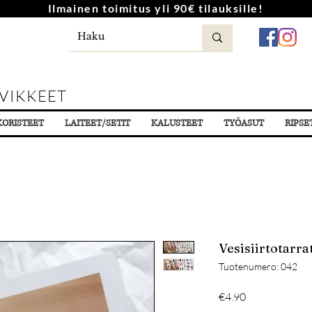
Ilmainen toimitus yli 90€ tilauksille!
VIKKEET
KORISTEET
LAITEET/SETIT
KALUSTEET
TYÖASUT
RIPSE
Vesisiirtotarra
Tuotenumero: 042
Hinta
€4.90