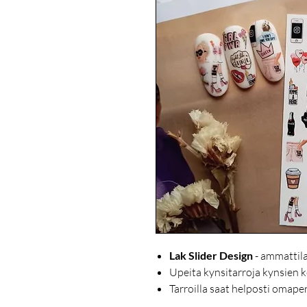
Lak Slider Design
- ammattila
Upeita kynsitarroja kynsien k
Tarroilla saat helposti omape