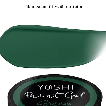
Tilaukseen liittyviä tuotteita