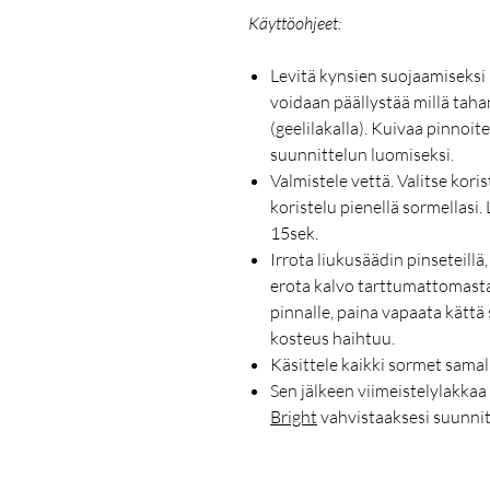
Käyttöohjeet:
Levitä kynsien suojaamiseksi
voidaan päällystää millä tahans
(geelilakalla). Kuivaa pinnoit
suunnittelun luomiseksi.
Valmistele vettä. Valitse koris
koristelu pienellä sormellasi.
15sek.
Irrota liukusäädin pinseteillä
erota kalvo tarttumattomasta 
pinnalle, paina vapaata kättä 
kosteus haihtuu.
Käsittele kaikki sormet samall
Sen jälkeen viimeistelylakkaa
Bright
vahvistaaksesi suunnit