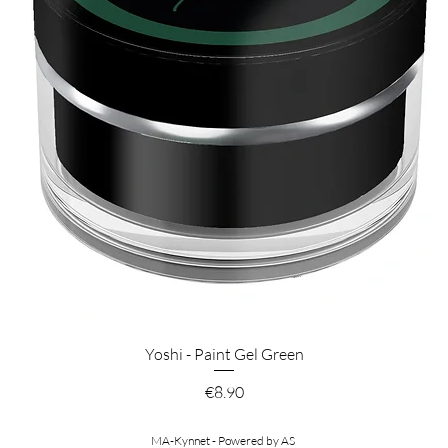
Pikakatselu
Yoshi - Paint Gel Green
Hinta
€8.90
MA-Kynnet - Powered by AS