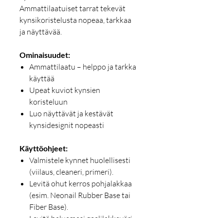
Ammattilaatuiset tarrat tekevät
kynsikoristelusta nopeaa, tarkkaa
ja näyttävää.
Ominaisuudet:
Ammattilaatu – helppo ja tarkka
käyttää
Upeat kuviot kynsien
koristeluun
Luo näyttävät ja kestävät
kynsidesignit nopeasti
Käyttöohjeet:
Valmistele kynnet huolellisesti
(viilaus, cleaneri, primeri).
Levitä ohut kerros pohjalakkaa
(esim. Neonail Rubber Base tai
Fiber Base).