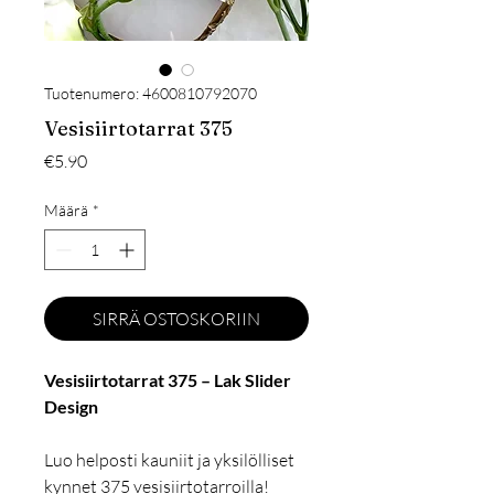
Tuotenumero: 4600810792070
Vesisiirtotarrat 375
Hinta
€5.90
Määrä
*
SIRRÄ OSTOSKORIIN
Vesisiirtotarrat 375 – Lak Slider
Design
Luo helposti kauniit ja yksilölliset
kynnet 375 vesisiirtotarroilla!