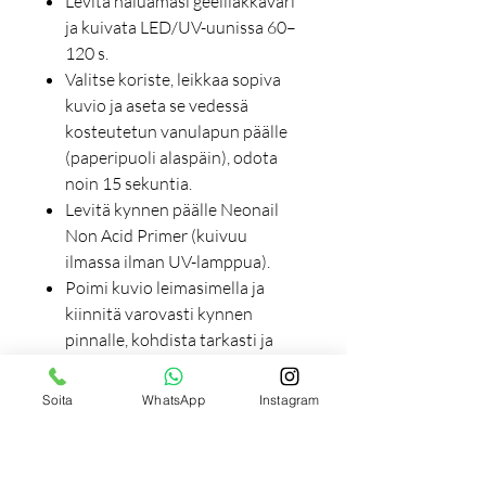
Levitä haluamasi geelilakkaväri
ja kuivata LED/UV-uunissa 60–
120 s.
Valitse koriste, leikkaa sopiva
kuvio ja aseta se vedessä
kosteutetun vanulapun päälle
(paperipuoli alaspäin), odota
noin 15 sekuntia.
Levitä kynnen päälle Neonail
Non Acid Primer (kuivuu
ilmassa ilman UV-lamppua).
Poimi kuvio leimasimella ja
kiinnitä varovasti kynnen
pinnalle, kohdista tarkasti ja
paina kevyesti sormella.
Viimeistele kerroksella Neonail
Soita
WhatsApp
Instagram
Top Sunblocker- tai Top Shine
Bright -päällyslakkaa ja kuivata
uunissa 60–120 s.