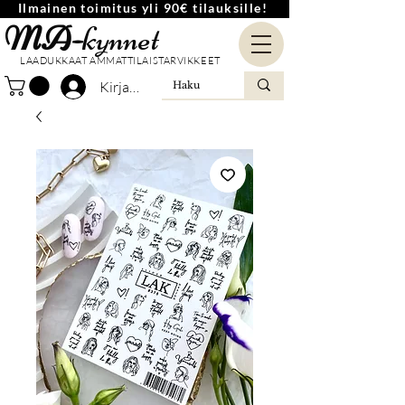
Ilmainen toimitus yli 90€ tilauksille!
MA-
kynnet
LAADUKKAAT AMMATTILAISTARVIKKEET
Kirjaudu