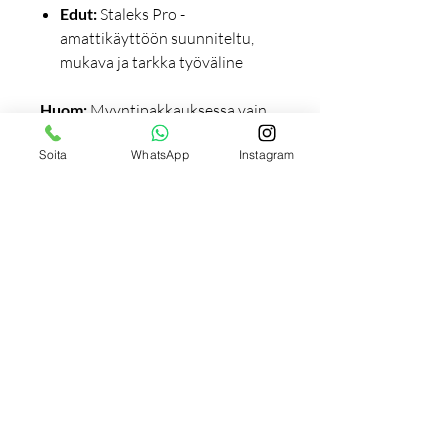
Edut:
Staleks Pro -
amattikäyttöön suunniteltu,
mukava ja tarkka työväline
Huom:
Myyntipakkauksessa vain
runko.
Soita
WhatsApp
Instagram
Täydellinen valinta ammattilaiselle,
joka tarvitsee
hygieenistä,
kestävää ja tehokasta
työkalua
kynsien muotoiluun.
Tilaukseen liittyviä
tuotteita
Uutuus