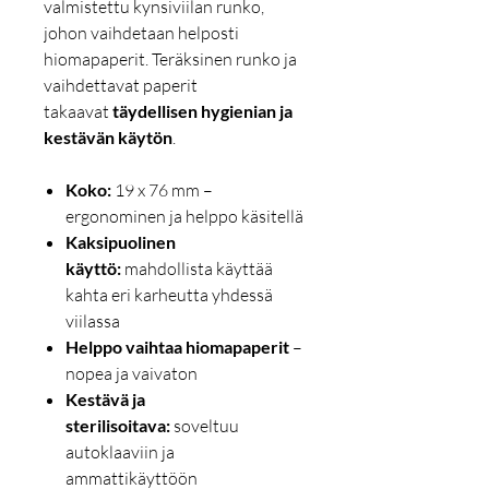
valmistettu kynsiviilan runko,
johon vaihdetaan helposti
hiomapaperit. Teräksinen runko ja
vaihdettavat paperit
takaavat
täydellisen hygienian ja
kestävän käytön
.
Koko:
19 x 76 mm –
ergonominen ja helppo käsitellä
Kaksipuolinen
käyttö:
mahdollista käyttää
kahta eri karheutta yhdessä
viilassa
Helppo vaihtaa hiomapaperit
–
nopea ja vaivaton
Kestävä ja
sterilisoitava:
soveltuu
autoklaaviin ja
ammattikäyttöön