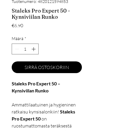
Tuotenumero: 4820121594853
Staleks Pro Expert 50 -
Kynsiviilan Runko
Hinta
€6.90
Määrä
*
SIRRÄ OSTOSKORIIN
Staleks Pro Expert 50 –
Kynsiviilan Runko
Ammattilaatuinen ja hygieninen
ratkaisu kynsisalonkiin!
Staleks
Pro Expert 50
on
ruostumattomasta teräksestä