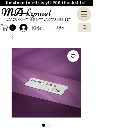
Ilmainen toimitus yli 90€ tilauksille!
MA-
kynnet
LAADUKKAAT AMMATTILAISTARVIKKEET
Kirjaudu