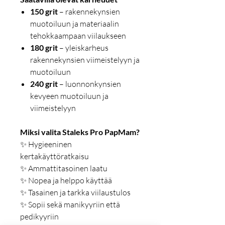
150 grit
– rakennekynsien
muotoiluun ja materiaalin
tehokkaampaan viilaukseen
180 grit
– yleiskarheus
rakennekynsien viimeistelyyn ja
muotoiluun
240 grit
– luonnonkynsien
kevyeen muotoiluun ja
viimeistelyyn
Miksi valita Staleks Pro PapMam?
✨ Hygieeninen
kertakäyttöratkaisu
✨ Ammattitasoinen laatu
✨ Nopea ja helppo käyttää
✨ Tasainen ja tarkka viilaustulos
✨ Sopii sekä manikyyriin että
pedikyyriin