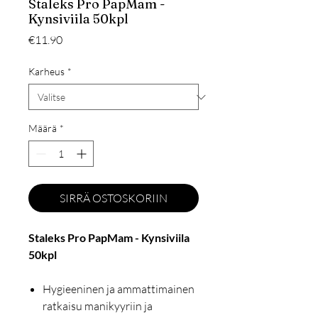
Staleks Pro PapMam -
Kynsiviila 50kpl
Hinta
€11.90
Karheus
*
Määrä
*
SIRRÄ OSTOSKORIIN
Staleks Pro PapMam - Kynsiviila
50kpl
Hygieeninen ja ammattimainen
ratkaisu manikyyriin ja