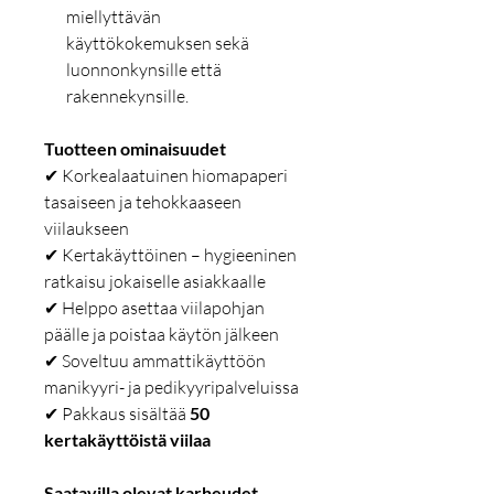
miellyttävän
käyttökokemuksen sekä
luonnonkynsille että
rakennekynsille.
Tuotteen ominaisuudet
✔ Korkealaatuinen hiomapaperi
tasaiseen ja tehokkaaseen
viilaukseen
✔ Kertakäyttöinen – hygieeninen
ratkaisu jokaiselle asiakkaalle
✔ Helppo asettaa viilapohjan
päälle ja poistaa käytön jälkeen
✔ Soveltuu ammattikäyttöön
manikyyri- ja pedikyyripalveluissa
✔ Pakkaus sisältää
50
kertakäyttöistä viilaa
Saatavilla olevat karheudet