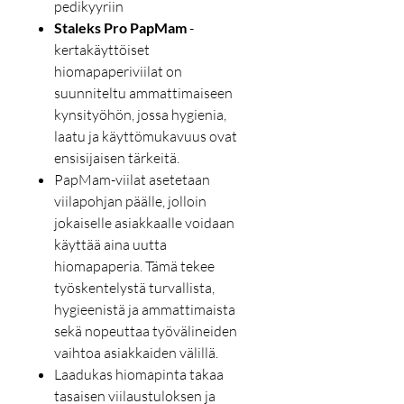
pedikyyriin
Staleks Pro PapMam
-
kertakäyttöiset
hiomapaperiviilat on
suunniteltu ammattimaiseen
kynsityöhön, jossa hygienia,
laatu ja käyttömukavuus ovat
ensisijaisen tärkeitä.
PapMam-viilat asetetaan
viilapohjan päälle, jolloin
jokaiselle asiakkaalle voidaan
käyttää aina uutta
hiomapaperia. Tämä tekee
työskentelystä turvallista,
hygieenistä ja ammattimaista
sekä nopeuttaa työvälineiden
vaihtoa asiakkaiden välillä.
Laadukas hiomapinta takaa
tasaisen viilaustuloksen ja