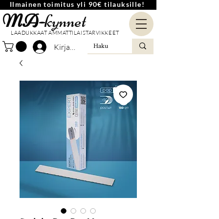
Ilmainen toimitus yli 90€ tilauksille!
MA-
kynnet
LAADUKKAAT AMMATTILAISTARVIKKEET
Kirjaudu