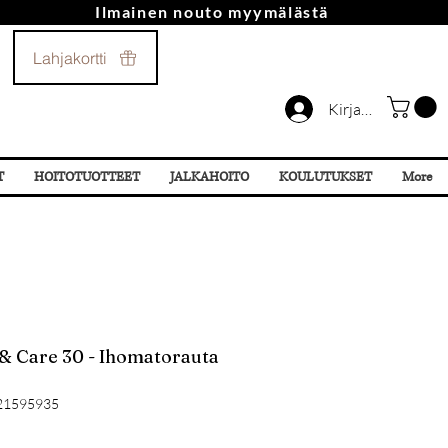
Ilmainen nouto myymälästä
Soita Meille!
Lahjakortti
044 532 87 78
Kirjaudu
T
HOITOTUOTTEET
JALKAHOITO
KOULUTUKSET
More
 & Care 30 - Ihomatorauta
21595935