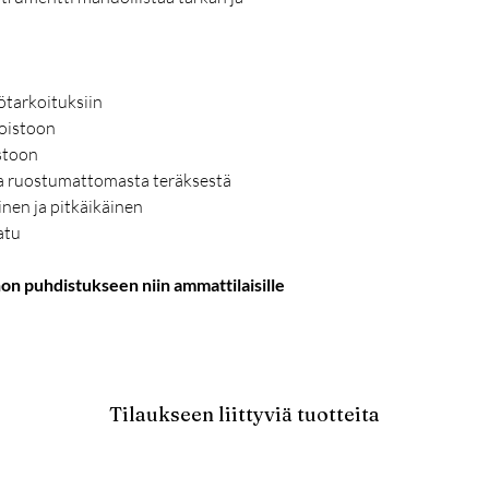
tötarkoituksiin
oistoon
stoon
ta ruostumattomasta teräksestä
inen ja pitkäikäinen
atu
on puhdistukseen niin ammattilaisille
Tilaukseen liittyviä tuotteita