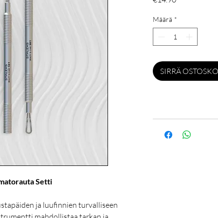
Määrä
*
SIRRÄ OSTOSKO
matorauta Setti
tapäiden ja luufinnien turvalliseen
trumentti mahdollistaa tarkan ja