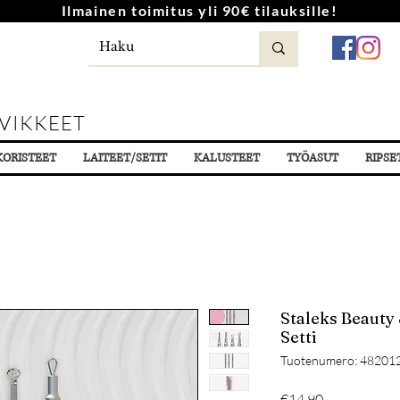
Ilmainen toimitus yli 90€ tilauksille!
VIKKEET
KORISTEET
LAITEET/SETIT
KALUSTEET
TYÖASUT
RIPSE
Staleks Beauty
Setti
Tuotenumero: 48201
Hinta
€14.90