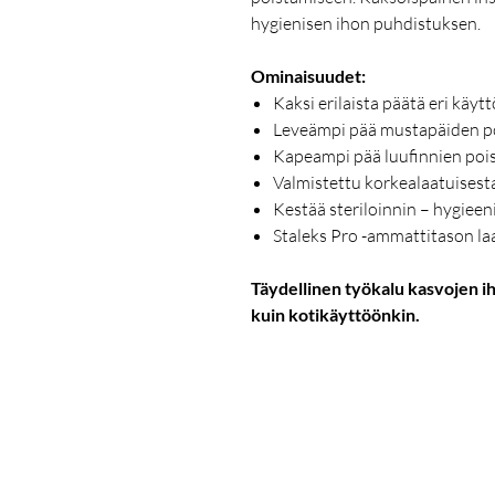
hygienisen ihon puhdistuksen.
Ominaisuudet:
Kaksi erilaista päätä eri käyt
Leveämpi pää mustapäiden p
Kapeampi pää luufinnien poi
Valmistettu korkealaatuises
Kestää steriloinnin – hygieen
Staleks Pro -ammattitason la
Täydellinen työkalu kasvojen ih
kuin kotikäyttöönkin.