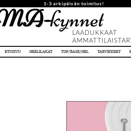
1-3 arkipäivän toimitus!
MA-
kynnet
LAADUKKAAT
AMMATTILAISTAR
ETUSIVU
GEELILAKAT
TOP/BASE/GEL
TARVIKKEET