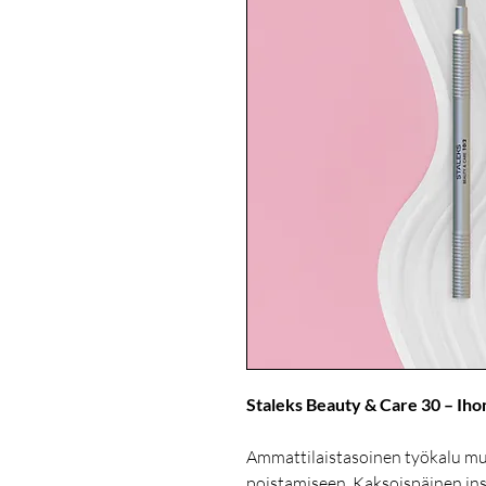
Staleks Beauty & Care 30 – Iho
Ammattilaistasoinen työkalu mus
poistamiseen. Kaksoispäinen ins