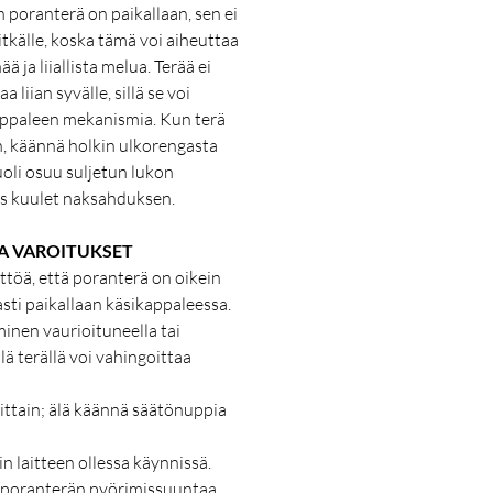
 poranterä on paikallaan, sen ei
 pitkälle, koska tämä voi aiheuttaa
ä ja liiallista melua. Terää ei
 liian syvälle, sillä se voi
appaleen mekanismia. Kun terä
n, käännä holkin ulkorengasta
nuoli osuu suljetun lukon
es kuulet naksahduksen.
JA VAROITUKSET
töä, että poranterä on oikein
asti paikallaan käsikappaleessa.
inen vaurioituneella tai
lä terällä voi vahingoittaa
ittain; älä käännä säätönuppia
n laitteen ollessa käynnissä.
poranterän pyörimissuuntaa,