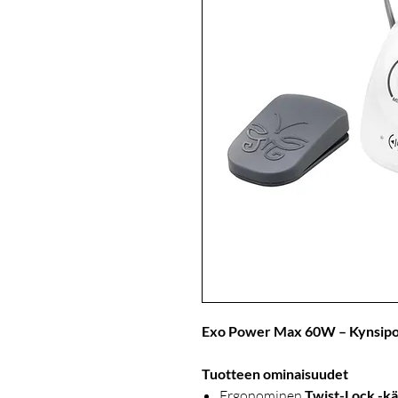
Exo Power Max 60W – Kynsip
Tuotteen ominaisuudet
Ergonominen
Twist-Lock -kä