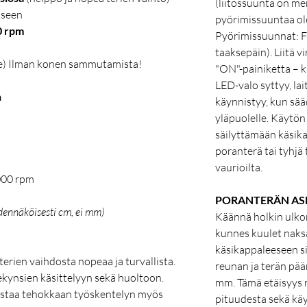
(liitossuunta on mer
kseen
pyörimissuuntaa ole
0 rpm
Pyörimissuunnat: F
taaksepäin). Liitä v
e) Ilman konen sammutamista!
"ON"-painiketta – k
LED-valo syttyy, lai
n
käynnistyy, kun sää
yläpuolelle. Käytön
säilyttämään käsika
poranterä tai tyhjä
vaurioilta.
000 rpm
PORANTERÄN AS
dennäköisesti cm, ei mm)
Käännä holkin ulko
kunnes kuulet naks
käsikappaleeseen si
erien vaihdosta nopeaa ja turvallista.
reunan ja terän pää
nnekynsien käsittelyyn sekä huoltoon.
mm. Tämä etäisyys 
istaa tehokkaan työskentelyn myös
pituudesta sekä käy