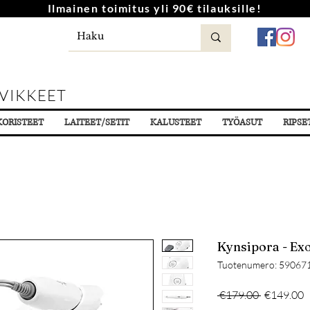
Ilmainen toimitus yli 90€ tilauksille!
VIKKEET
KORISTEET
LAITEET/SETIT
KALUSTEET
TYÖASUT
RIPSE
Kynsipora - E
Tuotenumero: 59067
Normaali
A
 €179.00 
€149.00
hinta