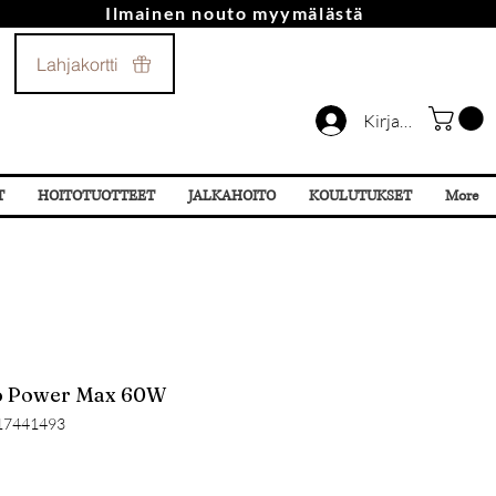
Ilmainen nouto myymälästä
Soita Meille!
Lahjakortti
044 532 87 78
Kirjaudu
T
HOITOTUOTTEET
JALKAHOITO
KOULUTUKSET
More
xo Power Max 60W
17441493
lehinta