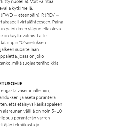
kitty nuolella). Voit vaihtaa
valla kytkimellä.
 (FWD — eteenpäin), R (REV —
irtakaapeli virtalähteeseen. Paina
un painikkeen yläpuolella oleva
te on käyttövalmis. Laite
dät nupin "0"-asetuksen
 jälkeen suositellaan
ppaletta, jossa on joko
 tanko, mikä suojaa teräholkkia
ETUSOHJE
rengasta vasemmalle niin,
ahduksen, ja aseta poranterä
ten, että etäisyys käsikappaleen
n alareunan välillä on noin 5–10
riippuu poranterän varren
ttäjän tekniikasta ja