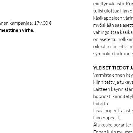
mieltymyksistä. Kun
tulisi ulottua liian
käsikappaleen värinä
ennen kampanjaa: 179,00 €
myöskään saa asettaa
meettinen virhe.
vahingoittaa käsik
on asetettu holkkii
oikealle niin, että 
symboliin tai kunn
YLEISET TIEDOT 
Varmista ennen käyt
kiinnitetty ja tukev
Laitteen käynnistäm
huonosti kiinnitetyl
laitetta.
Lisää nopeutta aste
liian nopeasti.
Älä koske poranterii
Ennen kuin muutat 