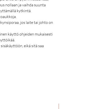
us nollaan ja vaihda suunta
äyttämällä kytkintä.
toaukkoja.
kynsiporaa, jos laite tai johto on
inen käyttö ohjeiden mukaisesti
äyttöikää.
 sisäkäyttöön, eikä sitä saa
Uutuus