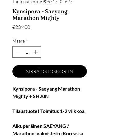
Tuotenumero: 5906717404627
Kynsipora - Saeyang
Marathon Mighty
Hinta
€239.00
Määrä
*
SIRRÄ OSTOSKORIIN
Kynsipora - Saeyang Marathon
Mighty + SH20N
Tilaustuote! Toimitus 1-2 viikkoa.
Alkuperäinen SAEYANG /
Marathon, valmistettu Koreassa.