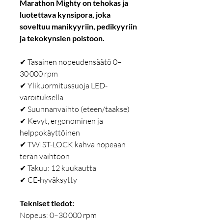
Marathon Mighty on tehokas ja
luotettava kynsipora, joka
soveltuu manikyyriin, pedikyyriin
ja tekokynsien poistoon.
✔ Tasainen nopeudensäätö 0–
30 000 rpm
✔ Ylikuormitussuoja LED-
varoituksella
✔ Suunnanvaihto (eteen/taakse)
✔ Kevyt, ergonominen ja
helppokäyttöinen
✔ TWIST-LOCK kahva nopeaan
terän vaihtoon
✔ Takuu: 12 kuukautta
✔ CE-hyväksytty
Tekniset tiedot:
Nopeus: 0–30 000 rpm