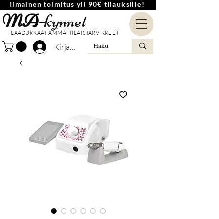
Ilmainen toimitus yli 90€ tilauksille!
MA-
kynnet
LAADUKKAAT AMMATTILAISTARVIKKEET
Kirjaudu