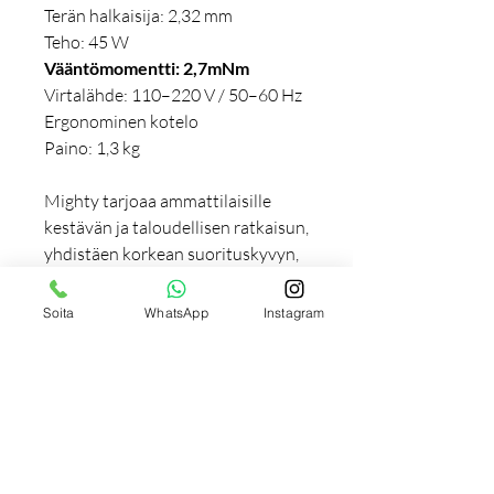
Terän halkaisija: 2,32 mm
Teho: 45 W
Vääntömomentti: 2,7mNm
Virtalähde: 110–220 V / 50–60 Hz
Ergonominen kotelo
Paino: 1,3 kg
Mighty tarjoaa ammattilaisille
kestävän ja taloudellisen ratkaisun,
yhdistäen korkean suorituskyvyn,
tarkan hallinnan ja ergonomisen
käytettävyyden.
Soita
WhatsApp
Instagram
Käyttöohje:
Lue käyttöohje ennen laitteen
Lisätiedot:
käyttämistä.
Varmista ennen käyttöä, että laite
Huom!
Pyrimme esittämään