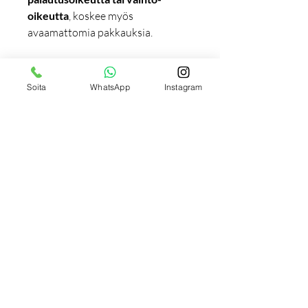
oikeutta
, koskee myös
avaamattomia pakkauksia.
Täydellinen
valinta
terveydenhuollon
Soita
WhatsApp
Instagram
ammattilaisille ja
hygieniavaatimuksiltaan vaativiin
ympäristöihin
.
Tilaukseen liittyviä
tuotteita
Uutuus