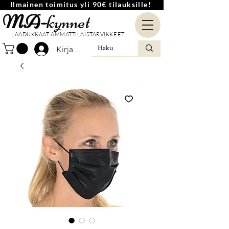
Ilmainen toimitus yli 90€ tilauksille!
MA-
kynnet
LAADUKKAAT AMMATTILAISTARVIKKEET
Kirjaudu