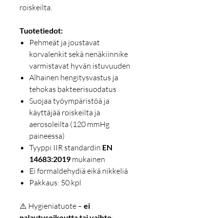
roiskeilta.
Tuotetiedot:
Pehmeät ja joustavat
korvalenkit sekä nenäkiinnike
varmistavat hyvän istuvuuden
Alhainen hengitysvastus ja
tehokas bakteerisuodatus
Suojaa työympäristöä ja
käyttäjää roiskeilta ja
aerosoleilta (120 mmHg
paineessa)
Tyyppi IIR standardin
EN
14683:2019
mukainen
Ei formaldehydiä eikä nikkeliä
Pakkaus: 50 kpl
⚠️ Hygieniatuote –
ei
palautusoikeutta tai vaihto-