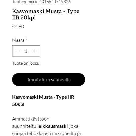
Tuotenumero: 4015544719826
Kasvomaski Musta - Type
IIR 50kpl
Hinta
€4.90
Määrä
*
Tuote on loppu
Ilmoita kun saatavilla
Kasvomaski Musta - Type IIR
50kpl
Ammattikäyttöön
suunniteltu
leikkausmaski
, joka
suojaa tehokkaasti mikrobeilta ja