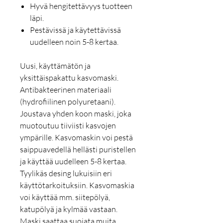
Hyvä hengitettävyys tuotteen
läpi.
Pestävissä ja käytettävissä
uudelleen noin 5-8 kertaa.
Uusi, käyttämätön ja
yksittäispakattu kasvomaski.
Antibakteerinen materiaali
(hydrofiilinen polyuretaani).
Joustava yhden koon maski, joka
muotoutuu tiiviisti kasvojen
ympärille. Kasvomaskin voi pestä
saippuavedellä hellästi puristellen
ja käyttää uudelleen 5-8 kertaa.
Tyylikäs desing lukuisiin eri
käyttötarkoituksiin. Kasvomaskia
voi käyttää mm. siitepölyä,
katupölyä ja kylmää vastaan.
Maski saattaa suojata muita