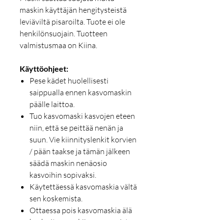
maskin käyttäjän hengitysteistä
leviäviltä pisaroilta. Tuote ei ole
henkilönsuojain. Tuotteen
valmistusmaa on Kiina.
Käyttöohjeet:
Pese kädet huolellisesti
saippualla ennen kasvomaskin
päälle laittoa.
Tuo kasvomaski kasvojen eteen
niin, että se peittää nenän ja
suun. Vie kiinnityslenkit korvien
/ pään taakse ja tämän jälkeen
säädä maskin nenäosio
kasvoihin sopivaksi.
Käytettäessä kasvomaskia vältä
sen koskemista.
Ottaessa pois kasvomaskia älä