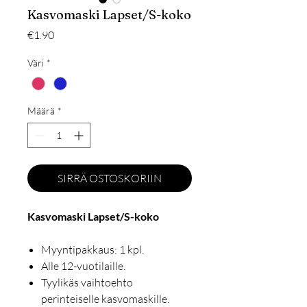
Kasvomaski Lapset/S-koko
Hinta
€1.90
Väri
*
Määrä
*
SIRRÄ OSTOSKORIIN
Kasvomaski Lapset/S-koko
Myyntipakkaus: 1 kpl.
Alle 12-vuotilaille.
Tyylikäs vaihtoehto
perinteiselle kasvomaskille.