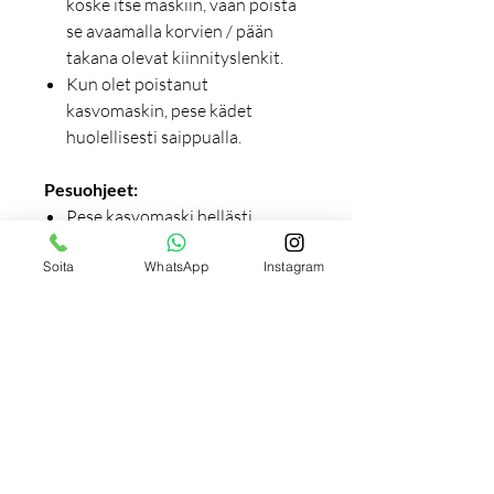
koske itse maskiin, vaan poista
se avaamalla korvien / pään
takana olevat kiinnityslenkit.
Kun olet poistanut
kasvomaskin, pese kädet
huolellisesti saippualla.
Pesuohjeet:
Pese kasvomaski hellästi
puristellen käsisaippualla ja
Soita
WhatsApp
Instagram
haalealla vedellä.
Huuhtele huolellisesti
juoksevan veden alla.
Purista kasvomaski hellästi
kuivaksi ja taputtele pyyhkellä
tarvittaessa.
Lopuksi ripusta kuivumaan.
Kasvomaskin voi pestä ja
käyttää uudelleen 5-8 kertaa.