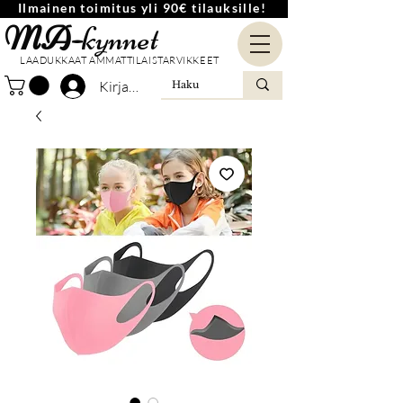
Ilmainen toimitus yli 90€ tilauksille!
MA-
kynnet
LAADUKKAAT AMMATTILAISTARVIKKEET
Kirjaudu