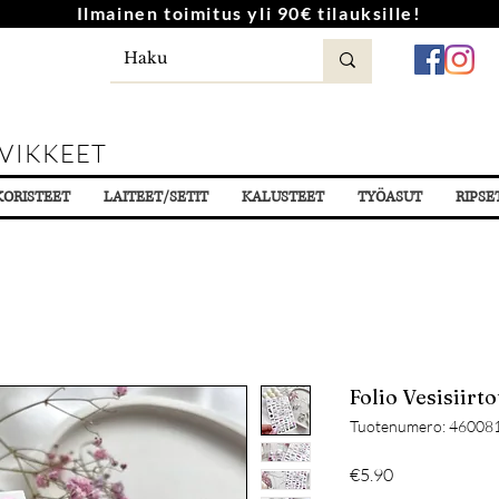
Ilmainen toimitus yli 90€ tilauksille!
VIKKEET
KORISTEET
LAITEET/SETIT
KALUSTEET
TYÖASUT
RIPSE
Folio Vesisiirt
Tuotenumero: 46008
Hinta
€5.90