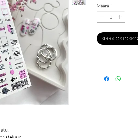
Määrä
*
SIRRÄ OSTOSKO
atu.
oristeluun.