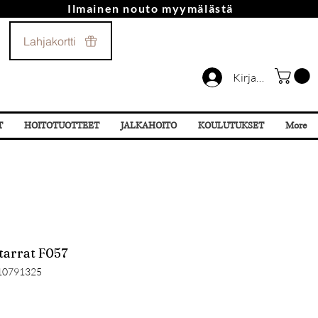
Ilmainen nouto myymälästä
Soita Meille!
Lahjakortti
044 532 87 78
Kirjaudu
T
HOITOTUOTTEET
JALKAHOITO
KOULUTUKSET
More
otarrat F057
10791325