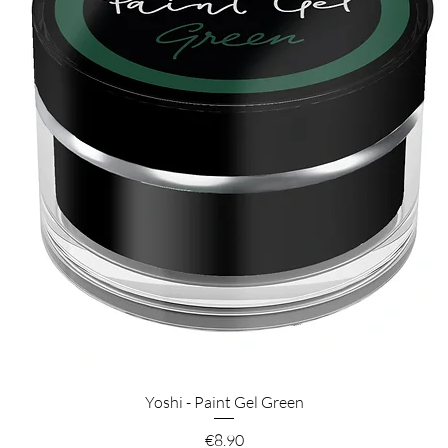
Pikakatselu
Yoshi - Paint Gel Green
Hinta
€8.90