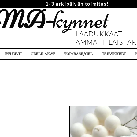
1-3 arkipäivän toimitus!
MA-
kynnet
LAADUKKAAT
AMMATTILAISTAR
ETUSIVU
GEELILAKAT
TOP/BASE/GEL
TARVIKKEET