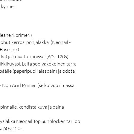
a kynnet.
leaneri, primeri)
 ohut kerros, pohjalakka. (Neonail -
Base jne.)
kka) ja kuivata uunissa. (60s-120s)
sikkikuvasi. Laita sopivakokoinen tarra
äälle (paperipuoli alaspäin) ja odota
- Non Acid Primer. (se kuivuu ilmassa,
 pinnalle, kohdista kuva ja paina
llyslakka Neonail Top Sunblocker tai Top
sa 60s-120s.