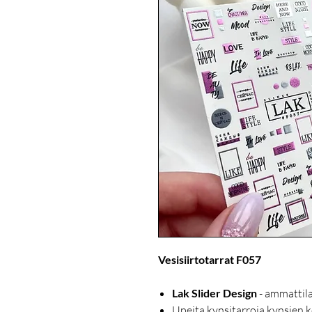
Vesisiirtotarrat F057
Lak Slider Design
- ammattila
Upeita kynsitarroja kynsien k