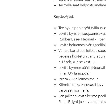
Tarroilla saat helposti unelm
Käyttöohjeet:
Tee hyvin pohjatyöt (viilaus, c
Levitä kynsien suojaamiseksi,
Rubber Base/ Neonail - Fiber 
Levitä haluamasi väri (geelila
Valitse koristeet, leikkaa suo
vedessa kostetun vanulapun p
n.15sek, kun se kastuu.
Levitä kynnen päälle Neonail 
ilman UV lamppua)
Irrota kuvio leimasimella.
Kiinnitä tarra varovasti levyn
varovasti sormella.
Sen jälkeen levitä kerros pää
Shine Bright ja kuivata uunis