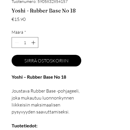
Tuotenumero: 5905832854157
Yoshi - Rubber Base No 18
Hinta
€15.90
Määrä
*
SIRRÄ OSTOSKORIIN
Yoshi – Rubber Base No 18
Joustava Rubber Base -pohjageeli,
joka mukautuu luonnonkynnen
liikkeisiin maksimaalisen
pysyvyyden saavuttamiseksi.
Tuotetiedot: