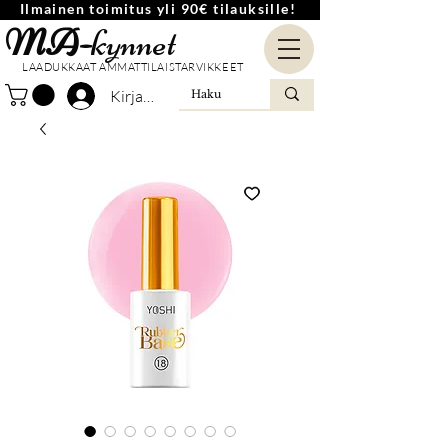
Ilmainen toimitus yli 90€ tilauksille!
MA-
kynnet
LAADUKKAAT AMMATTILAISTARVIKKEET
Kirjaudu