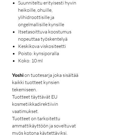
Suunniteltu erityisesti hyvin
heikoille, ohuille,
ylihidroottisille ja
ongelmallisille kynsille
Itsetasoittuva koostumus
nopeuttaa työskentelyä
Keskikova viskositeetti
Poisto: kynsiporalla
Koko: 10 ml
Yoshi
on tuotesarja joka sisältää
kaikki tuotteet kynsien
tekemiseen.
Tuotteet täyttävät EU
kosmetiikkadirektiivin
vaatimukset.
Tuotteet on tarkoitettu
ammattikäyttöön ja soveltuvat
myös kotona käytettäviksi.