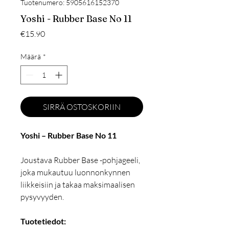
Tuotenumero: 5905616152370
Yoshi - Rubber Base No 11
Hinta
€15.90
Määrä
*
SIRRÄ OSTOSKORIIN
Yoshi – Rubber Base No 11
Joustava Rubber Base -pohjageeli,
joka mukautuu luonnonkynnen
liikkeisiin ja takaa maksimaalisen
pysyvyyden.
Tuotetiedot: