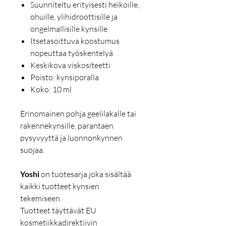
Suunniteltu erityisesti heikoille,
ohuille, ylihidroottisille ja
ongelmallisille kynsille
Itsetasoittuva koostumus
nopeuttaa työskentelyä
Keskikova viskositeetti
Poisto: kynsiporalla
Koko: 10 ml
Erinomainen pohja geelilakalle tai
rakennekynsille, parantaen
pysyvyyttä ja luonnonkynnen
suojaa.
Yoshi
on tuotesarja joka sisältää
kaikki tuotteet kynsien
tekemiseen.
Tuotteet täyttävät EU
kosmetiikkadirektiivin