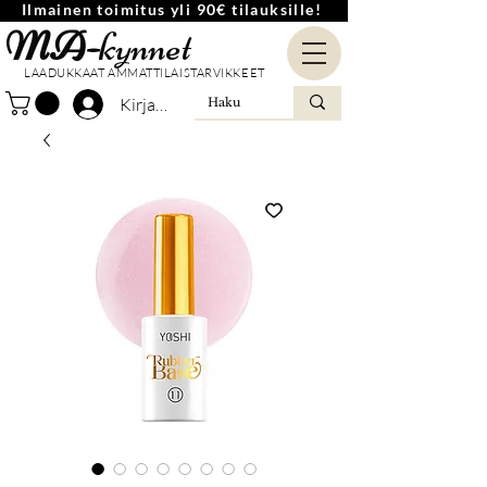
Ilmainen toimitus yli 90€ tilauksille!
MA-
kynnet
LAADUKKAAT AMMATTILAISTARVIKKEET
Kirjaudu