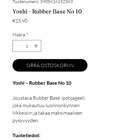
Tuotenumero: 5905616152363
Yoshi - Rubber Base No 10
Hinta
€15.90
Määrä
*
SIRRÄ OSTOSKORIIN
Yoshi – Rubber Base No 10
Joustava Rubber Base -pohjageeli,
joka mukautuu luonnonkynnen
liikkeisiin ja takaa maksimaalisen
pysyvyyden.
Tuotetiedot: