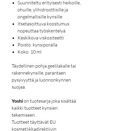
Suunniteltu erityisesti heikoille,
ohuille, ylihidroottisille ja
ongelmallisille kynsille
Itsetasoittuva koostumus
nopeuttaa työskentelyä
Keskikova viskositeetti
Poisto: kynsiporalla
Koko: 10 ml
Täydellinen pohja geelilakalle tai
rakennekynsille, parantaen
pysyvyyttä ja luonnonkynnen
suojaa.
Yoshi
on tuotesarja joka sisältää
kaikki tuotteet kynsien
tekemiseen.
Tuotteet täyttävät EU
kosmetiikkadirektiivin