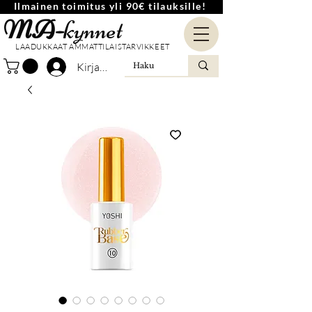
Ilmainen toimitus yli 90€ tilauksille!
MA-
kynnet
LAADUKKAAT AMMATTILAISTARVIKKEET
Kirjaudu