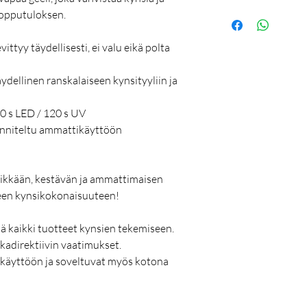
lopputuloksen.
vittyy täydellisesti, ei valu eikä polta
ydellinen ranskalaiseen kynsityyliin ja
0 s LED / 120 s UV
nniteltu ammattikäyttöön
ylikkään, kestävän ja ammattimaisen
seen kynsikokonaisuuteen!
ää kaikki tuotteet kynsien tekemiseen.
kadirektiivin vaatimukset.
ikäyttöön ja soveltuvat myös kotona