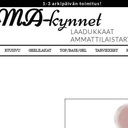
1-3 arkipäivän toimitus!
MA-
kynnet
LAADUKKAAT
AMMATTILAISTAR
ETUSIVU
GEELILAKAT
TOP/BASE/GEL
TARVIKKEET