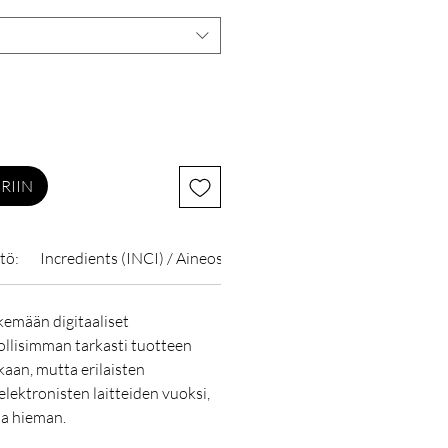
RIIN
tö:
Incredients (INCI) / Aineosat:
emään digitaaliset
lisimman tarkasti tuotteen
kaan, mutta erilaisten
elektronisten laitteiden vuoksi,
la hieman.