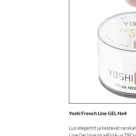
Yoshi French Line GEL No4
Luo elegantit ja kestävät ranska
Line Gel No4 on HEMA- ja TPO-va