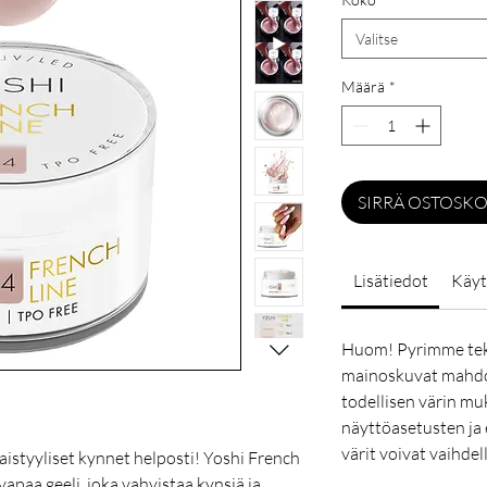
Valitse
Määrä
*
SIRRÄ OSTOSKO
Lisätiedot
Käyt
Huom! Pyrimme tek
mainoskuvat mahdol
todellisen värin mu
näyttöasetusten ja 
värit voivat vaihdel
laistyyliset kynnet helposti! Yoshi French
paa geeli, joka vahvistaa kynsiä ja