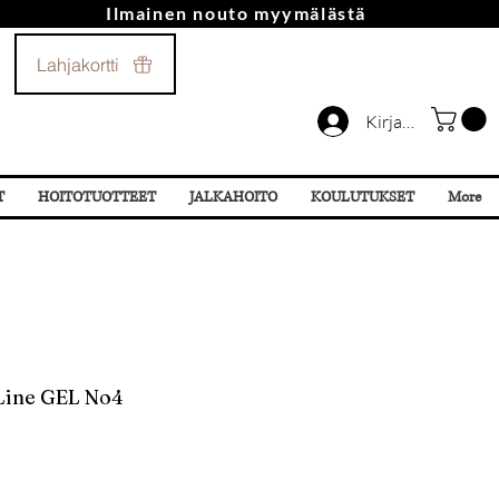
Ilmainen nouto myymälästä
Soita Meille!
Lahjakortti
044 532 87 78
Kirjaudu
T
HOITOTUOTTEET
JALKAHOITO
KOULUTUKSET
More
 Line GEL No4
nta