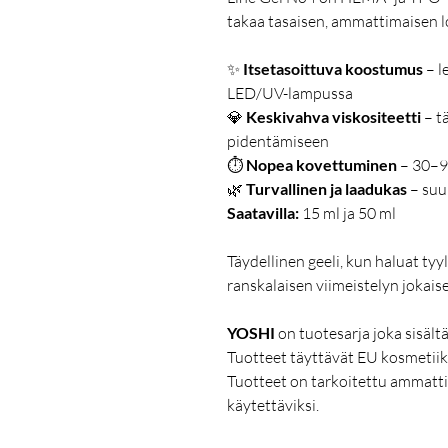
takaa tasaisen, ammattimaisen 
✨
Itsetasoittuva koostumus
– le
LED/UV-lampussa
💎
Keskivahva viskositeetti
– tä
pidentämiseen
⏱
Nopea kovettuminen
– 30–9
🌿
Turvallinen ja laadukas
– suu
Saatavilla:
15 ml ja 50 ml
Täydellinen geeli, kun haluat ty
ranskalaisen viimeistelyn jokai
YOSHI
on tuotesarja joka sisält
Tuotteet täyttävät EU kosmetiik
Tuotteet on tarkoitettu ammatt
käytettäviksi.