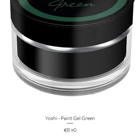
Pikakatselu
Yoshi - Paint Gel Green
Hinta
€8.90