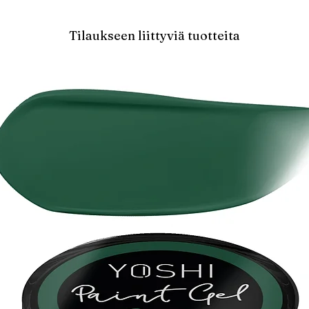
Tilaukseen liittyviä tuotteita