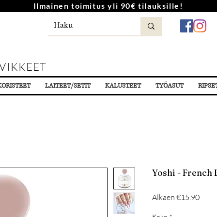
Ilmainen toimitus yli 90€ tilauksille!
VIKKEET
KORISTEET
LAITEET/SETIT
KALUSTEET
TYÖASUT
RIPSE
Yoshi - French
Alehi
Alkaen
€15.90
Koko
*