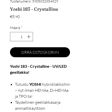
Tuotenumero: 5905832854829
Yoshi 183 - Crystalline
Hinta
€8.90
Määrä
*
SIRRÄ OSTOSKORIIN
Yoshi 183 - Crystalline - UV/LED
geelilakka!
Tutustu
YOSHI
hybridilakkoihin
– nyt ilman HEMAa, Di-HEMAa
ja TPO:ta!
Täydellinen geelilakkasarja
ammattikäyttöön