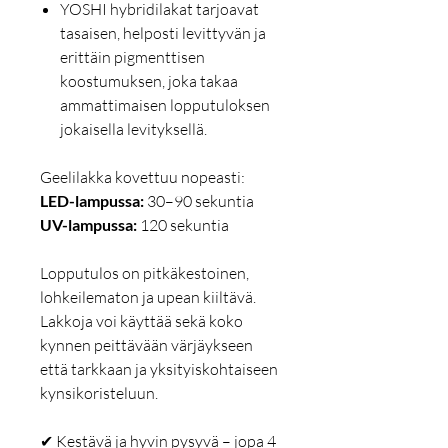
YOSHI hybridilakat tarjoavat
tasaisen, helposti levittyvän ja
erittäin pigmenttisen
koostumuksen, joka takaa
ammattimaisen lopputuloksen
jokaisella levityksellä.
Geelilakka kovettuu nopeasti:
LED-lampussa:
30–90 sekuntia
UV-lampussa:
120 sekuntia
Lopputulos on pitkäkestoinen,
lohkeilematon ja upean kiiltävä.
Lakkoja voi käyttää sekä koko
kynnen peittävään värjäykseen
että tarkkaan ja yksityiskohtaiseen
kynsikoristeluun.
✔ Kestävä ja hyvin pysyvä – jopa 4