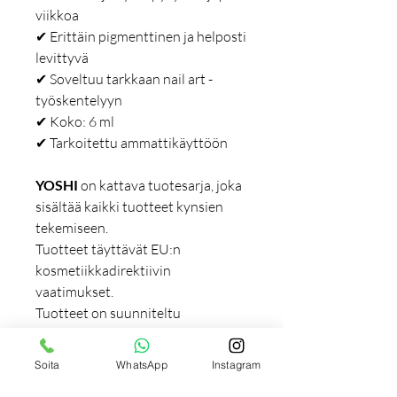
viikkoa
✔ Erittäin pigmenttinen ja helposti
levittyvä
✔ Soveltuu tarkkaan nail art -
työskentelyyn
✔ Koko: 6 ml
✔ Tarkoitettu ammattikäyttöön
YOSHI
on kattava tuotesarja, joka
sisältää kaikki tuotteet kynsien
tekemiseen.
Tuotteet täyttävät EU:n
kosmetiikkadirektiivin
vaatimukset.
Tuotteet on suunniteltu
ensisijaisesti ammattilaisille, mutta
ne soveltuvat myös kotikäyttöön.
Soita
WhatsApp
Instagram