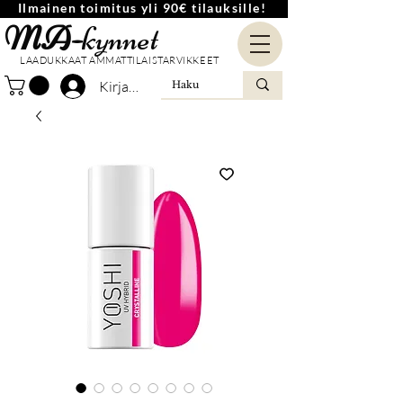
Ilmainen toimitus yli 90€ tilauksille!
MA-
kynnet
LAADUKKAAT AMMATTILAISTARVIKKEET
Kirjaudu