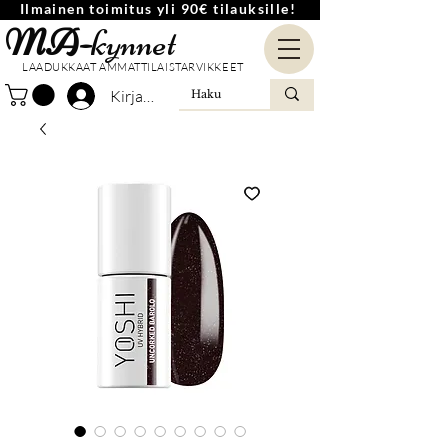
Ilmainen toimitus yli 90€ tilauksille!
MA-
kynnet
LAADUKKAAT AMMATTILAISTARVIKKEET
Kirjaudu