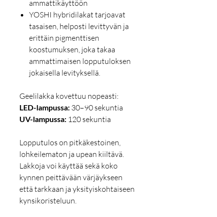
ammattikäyttöön
YOSHI hybridilakat tarjoavat
tasaisen, helposti levittyvän ja
erittäin pigmenttisen
koostumuksen, joka takaa
ammattimaisen lopputuloksen
jokaisella levityksellä.
Geelilakka kovettuu nopeasti:
LED-lampussa:
30–90 sekuntia
UV-lampussa:
120 sekuntia
Lopputulos on pitkäkestoinen,
lohkeilematon ja upean kiiltävä.
Lakkoja voi käyttää sekä koko
kynnen peittävään värjäykseen
että tarkkaan ja yksityiskohtaiseen
kynsikoristeluun.