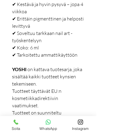
✔ Kestävä ja hyvin pysyvä – jopa 4
viikkoa
✔ Erittäin pigmenttinen ja helposti
levittyvä
✔ Soveltuu tarkkaan nail art -
työskentelyyn
✔ Koko: 6 ml
✔ Tarkoitettu ammattikäyttöön
YOSHI
on kattava tuotesarja, joka
sisältää kaikki tuotteet kynsien
tekemiseen.
Tuotteet täyttävät EU:n
kosmetiikkadirektiivin
vaatimukset.
Tuotteet on suunniteltu
ensisijaisesti ammattilaisille, mutta
ne soveltuvat myös kotikäyttöön.
Soita
WhatsApp
Instagram