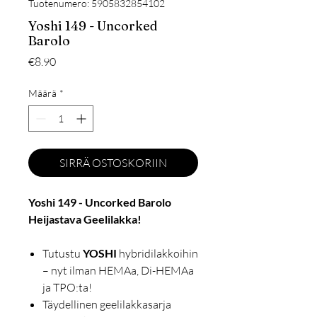
Tuotenumero: 5905832854102
Yoshi 149 - Uncorked
Barolo
Hinta
€8.90
Määrä
*
SIRRÄ OSTOSKORIIN
Yoshi 149 - Uncorked Barolo
Heijastava Geelilakka!
Tutustu
YOSHI
hybridilakkoihin
– nyt ilman HEMAa, Di-HEMAa
ja TPO:ta!
Täydellinen geelilakkasarja