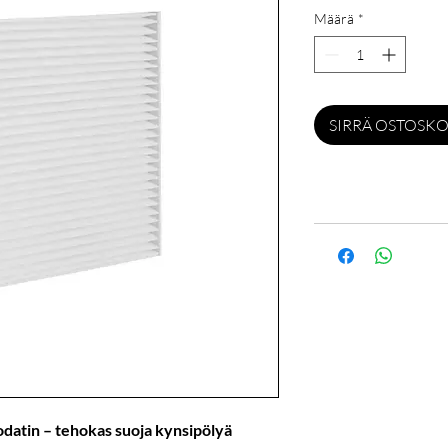
Määrä
*
SIRRÄ OSTOSKO
datin – tehokas suoja kynsipölyä