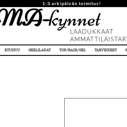
1-3 arkipäivän toimitus!
MA-
kynnet
LAADUKKAAT
AMMATTILAISTAR
ETUSIVU
GEELILAKAT
TOP/BASE/GEL
TARVIKKEET