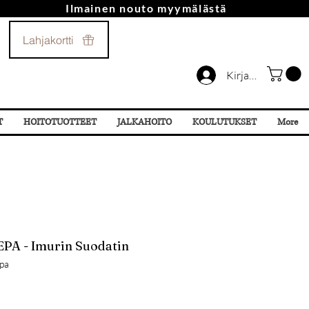
Ilmainen nouto myymälästä
Soita Meille!
Lahjakortti
044 532 87 78
Kirjaudu
T
HOITOTUOTTEET
JALKAHOITO
KOULUTUKSET
More
EPA - Imurin Suodatin
pa