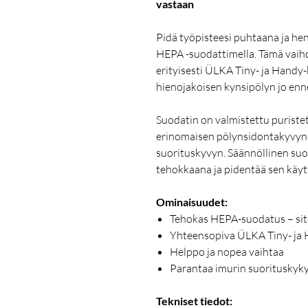
vastaan
Pidä työpisteesi puhtaana ja he
HEPA -suodattimella. Tämä vaih
erityisesti ÜLKA Tiny- ja Handy-
hienojakoisen kynsipölyn jo enn
Suodatin on valmistettu puristet
erinomaisen pölynsidontakyvyn 
suorituskyvyn. Säännöllinen suo
tehokkaana ja pidentää sen käyt
Ominaisuudet:
Tehokas HEPA-suodatus – sit
Yhteensopiva ÜLKA Tiny- ja
Helppo ja nopea vaihtaa
Parantaa imurin suorituskyky
Tekniset tiedot: