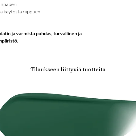
inpaperi
a käytöstä riippuen
tin ja varmista puhdas, turvallinen ja
päristö.
Tilaukseen liittyviä tuotteita