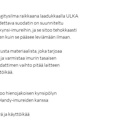
ngitysilma raikkaana laadukkaalla ULKA
dettava suodatin on suunniteltu
kynsi-imureihin, ja se sitoo tehokkaasti
en kuin se pääsee leviämään ilmaan.
usta materiaalista, joka tarjoaa
ja varmistaa imurin tasaisen
dattimen vaihto pitää laitteen
töikää.
oo hienojakoisen kynsipölyn
 Handy-imureiden kanssa
ä ja käyttöikää