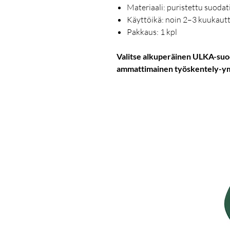
Materiaali: puristettu suodat
Käyttöikä: noin 2–3 kuukautt
Pakkaus: 1 kpl
Valitse alkuperäinen ULKA-suoda
ammattimainen työskentely-ym