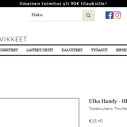
Ilmainen toimitus yli 90€ tilauksille!
VIKKEET
KORISTEET
LAITEET/SETIT
KALUSTEET
TYÖASUT
RIPSE
Ulka Handy - H
Tuotenumero: TinyHe
Hinta
€15.90