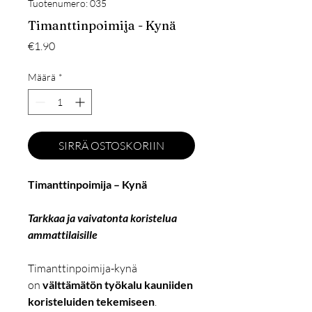
Tuotenumero: 035
Timanttinpoimija - Kynä
Hinta
€1.90
Määrä
*
SIRRÄ OSTOSKORIIN
Timanttinpoimija – Kynä
Tarkkaa ja vaivatonta koristelua
ammattilaisille
Timanttinpoimija-kynä
on
välttämätön työkalu kauniiden
koristeluiden tekemiseen
.