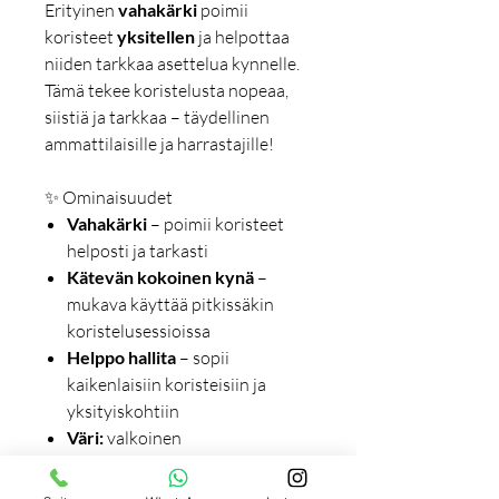
Erityinen
vahakärki
poimii
koristeet
yksitellen
ja helpottaa
niiden tarkkaa asettelua kynnelle.
Tämä tekee koristelusta nopeaa,
siistiä ja tarkkaa – täydellinen
ammattilaisille ja harrastajille!
✨ Ominaisuudet
Vahakärki
– poimii koristeet
helposti ja tarkasti
Kätevän kokoinen kynä
–
mukava käyttää pitkissäkin
koristelusessioissa
Helppo hallita
– sopii
kaikenlaisiin koristeisiin ja
yksityiskohtiin
Väri:
valkoinen
Tee jokaisesta kynsikoristelusta