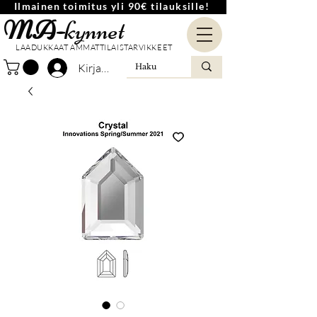
Ilmainen toimitus yli 90€ tilauksille!
MA-
kynnet
LAADUKKAAT AMMATTILAISTARVIKKEET
Kirjaudu