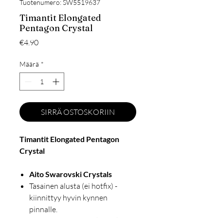
Tuotenumero: SW5519637
Timantit Elongated
Pentagon Crystal
Hinta
€4.90
Määrä
*
SIRRÄ OSTOSKORIIN
Timantit Elongated Pentagon
Crystal
Aito Swarovski Crystals
Tasainen alusta (ei hotfix) -
kiinnittyy hyvin kynnen
pinnalle.