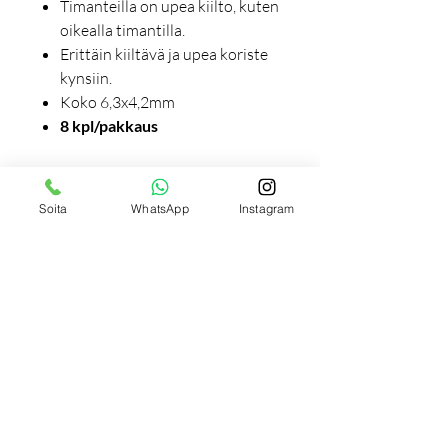
Timanteilla on upea kiilto, kuten
oikealla timantilla.
Erittäin kiiltävä ja upea koriste
kynsiin.
Koko 6,3x4,2mm
8 kpl/pakkaus
Soita
WhatsApp
Instagram
Tilaukseen liittyviä
tuotteita
Uutuus