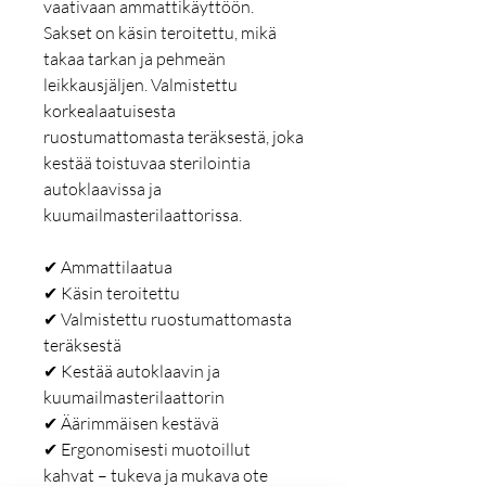
vaativaan ammattikäyttöön.
Sakset on käsin teroitettu, mikä
takaa tarkan ja pehmeän
leikkausjäljen. Valmistettu
korkealaatuisesta
ruostumattomasta teräksestä, joka
kestää toistuvaa sterilointia
autoklaavissa ja
kuumailmasterilaattorissa.
✔ Ammattilaatua
✔ Käsin teroitettu
✔ Valmistettu ruostumattomasta
teräksestä
✔ Kestää autoklaavin ja
kuumailmasterilaattorin
✔ Äärimmäisen kestävä
✔ Ergonomisesti muotoillut
kahvat – tukeva ja mukava ote