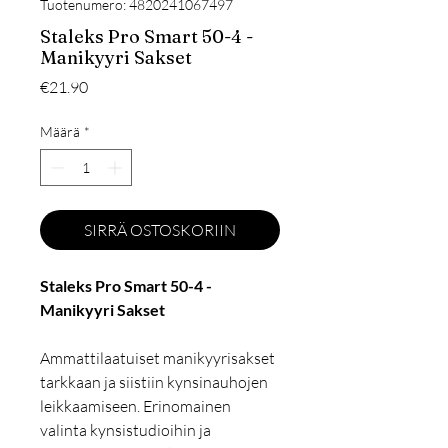
Tuotenumero: 4820241067497
Staleks Pro Smart 50-4 -
Manikyyri Sakset
Hinta
€21.90
Määrä
*
SIRRÄ OSTOSKORIIN
Staleks Pro Smart 50-4 -
Manikyyri Sakset
Ammattilaatuiset manikyyrisakset
tarkkaan ja siistiin kynsinauhojen
leikkaamiseen. Erinomainen
valinta kynsistudioihin ja