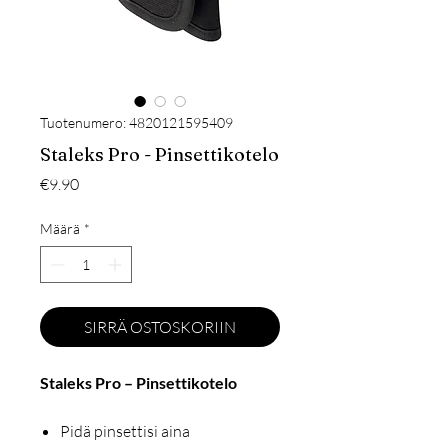
Tuotenumero: 4820121595409
Staleks Pro - Pinsettikotelo
Hinta
€9.90
Määrä
*
SIRRÄ OSTOSKORIIN
Staleks Pro – Pinsettikotelo
Pidä pinsettisi aina