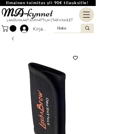
Ilmainen toimitus yli 90€ tilauksille!
MA-
kynnet
LAADUKKAAT AMMATTILAISTARVIKKEET
Kirjaudu