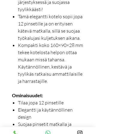
järjestyksessä ja suojassa
tyylikkäästi!
Tämä elegantti kotelo sopii jopa
12 pinsetille ja on erityisen
kätevä matkalla, sillä se suojaa
työkalujasi kuljetuksen aikana.
Kompakti koko 160×90×28 mm
tekee kotelosta helpon ottaa
mukaan missä tahansa.
Käytännöllinen, kestävä ja
tyylikäs ratkaisu ammattilaisille
ja harrastajille.
Ominaisuudet:
Tilaa jopa 12 pinsetille
Elegantti ja käytännöllinen
design
Suojaa pinsetit matkalla ja
säilytyksessä