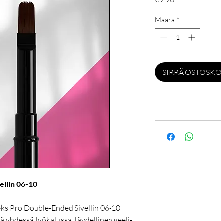
Määrä
*
SIRRÄ OSTOSKO
ellin 06-10
leks Pro Double-Ended Sivellin 06-10
tä yhdessä työkalussa, täydellinen geeli-