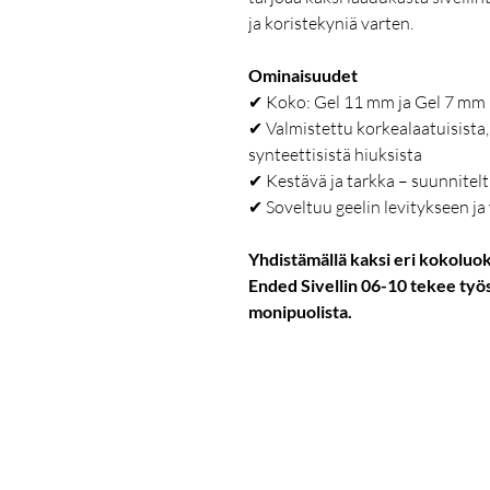
ja koristekyniä varten.
Ominaisuudet
✔ Koko: Gel 11 mm ja Gel 7 mm
✔ Valmistettu korkealaatuisista, 
synteettisistä hiuksista
✔ Kestävä ja tarkka – suunnitelt
✔ Soveltuu geelin levitykseen ja
Yhdistämällä kaksi eri kokoluok
Ended Sivellin 06-10 tekee työ
monipuolista.