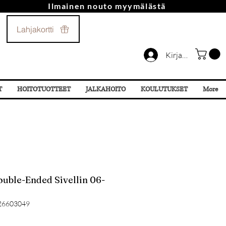
Ilmainen nouto myymälästä
Soita Meille!
Lahjakortti
044 532 87 78
Kirjaudu
T
HOITOTUOTTEET
JALKAHOITO
KOULUTUKSET
More
ouble-Ended Sivellin 06-
26603049