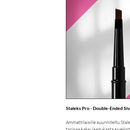
Staleks Pro - Double-Ended Siv
Ammattilaisille suunniteltu Sta
tarjoaa kaksi laadukasta sivellin