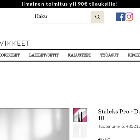
Ilmainen toimitus yli 90€ tilauksille!
VIKKEET
KORISTEET
LAITEET/SETIT
KALUSTEET
TYÖASUT
RIPSE
Staleks Pro - D
10
Tuotenumero: 48221
Hinta
€9.90