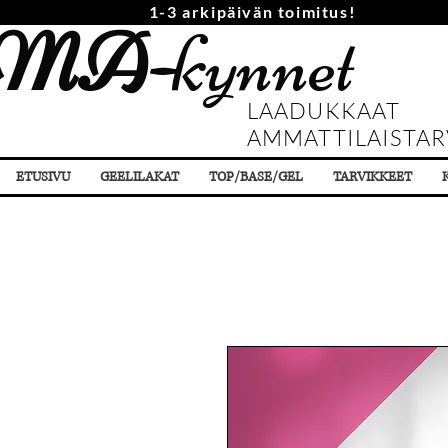
1-3 arkipäivän toimitus!
MA-
kynnet
LAADUKKAAT
AMMATTILAISTAR
ETUSIVU
GEELILAKAT
TOP/BASE/GEL
TARVIKKEET