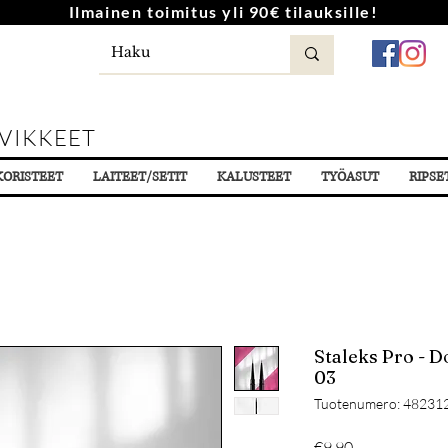
Ilmainen toimitus yli 90€ tilauksille!
VIKKEET
KORISTEET
LAITEET/SETIT
KALUSTEET
TYÖASUT
RIPSE
Staleks Pro - D
03
Tuotenumero: 48231
Hinta
€9.90