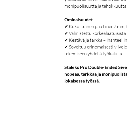
monipuolisuutta ja tehokkuutta 
Ominaisuudet
✔ Koko: toinen pää Liner 7 mm,
✔ Valmistettu korkealaatuisista l
✔ Kestävä ja tarkka – ihanteelli
✔ Soveltuu erinomaisesti viivoje
tekemiseen yhdellä työkalulla
Staleks Pro Double-Ended Sivel
nopeaa, tarkkaa ja monipuolist
jokaisessa työssä.