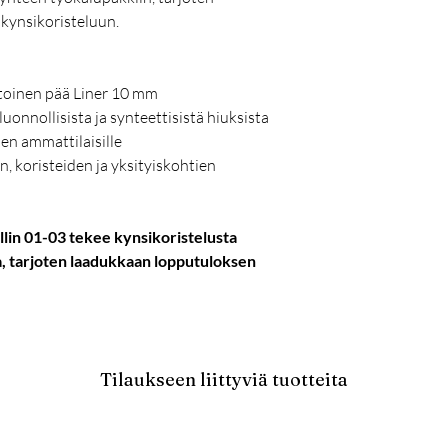
kynsikoristeluun.
 toinen pää Liner 10 mm
uonnollisista ja synteettisistä hiuksista
nen ammattilaisille
n, koristeiden ja yksityiskohtien
lin 01-03 tekee kynsikoristelusta
a, tarjoten laadukkaan lopputuloksen
Tilaukseen liittyviä tuotteita