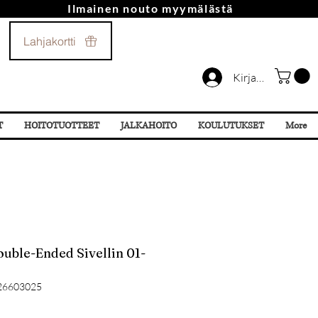
Ilmainen nouto myymälästä
Soita Meille!
Lahjakortti
044 532 87 78
Kirjaudu
T
HOITOTUOTTEET
JALKAHOITO
KOULUTUKSET
More
ouble-Ended Sivellin 01-
26603025