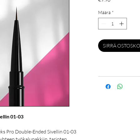
Määrä
*
SIRRÄ OSTOSKO
ellin 01-03
leks Pro Double-Ended Sivellin 01-03
 yhteen työkalupakkiin, tarjoten