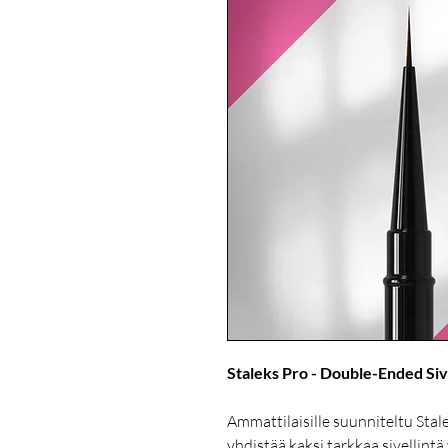
Staleks Pro - Double-Ended Siv
Ammattilaisille suunniteltu Sta
yhdistää kaksi tarkkaa sivellintä