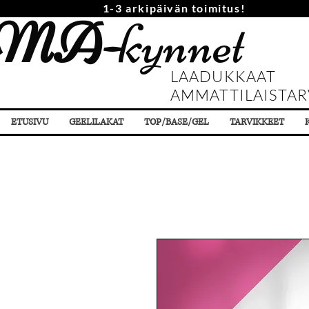
1-3 arkipäivän toimitus!
MA-
kynnet
LAADUKKAAT
AMMATTILAISTAR
ETUSIVU
GEELILAKAT
TOP/BASE/GEL
TARVIKKEET