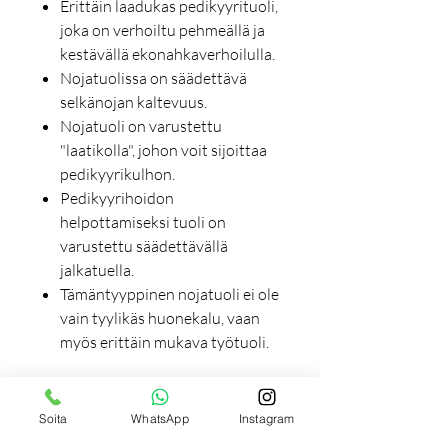
Erittäin laadukas pedikyyrituoli,
joka on verhoiltu pehmeällä ja
kestävällä ekonahkaverhoilulla.
Nojatuolissa on säädettävä
selkänojan kaltevuus.
Nojatuoli on varustettu
"laatikolla", johon voit sijoittaa
pedikyyrikulhon.
Pedikyyrihoidon
helpottamiseksi tuoli on
varustettu säädettävällä
jalkatuella.
Tämäntyyppinen nojatuoli ei ole
vain tyylikäs huonekalu, vaan
myös erittäin mukava työtuoli.
Toimitus:
Soita
WhatsApp
Instagram
Huom! Toimitus noin 1 - 3 viikkoa.