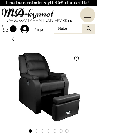
Ilmainen toimitus yli 90€ tilauksille!
MA-
kynnet
LAADUKKAAT AMMATTILAISTARVIKKEET
Kirjaudu