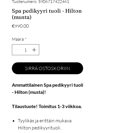
Tuotenumero: 5906717422461
Spa pedikyyri tuoli - Hilton
(musta)
Hinta
€990.00
Määrä
*
SIRRÄ OSTOSKORIIN
Ammattilainen Spa pedikyyri tuoli
- Hilton (musta)!
Tilaustuote! Toimitus 1-3 viikkoa.
Tyylikäs ja erittäin mukava
Hilton pedikyyrituoli.