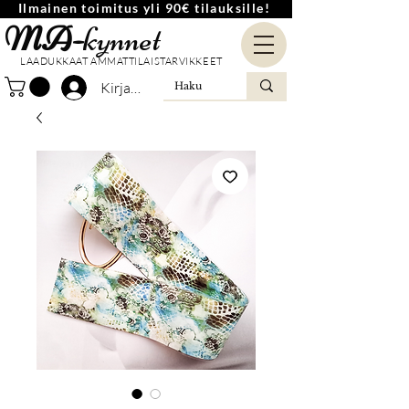
Ilmainen toimitus yli 90€ tilauksille!
MA-
kynnet
LAADUKKAAT AMMATTILAISTARVIKKEET
Kirjaudu