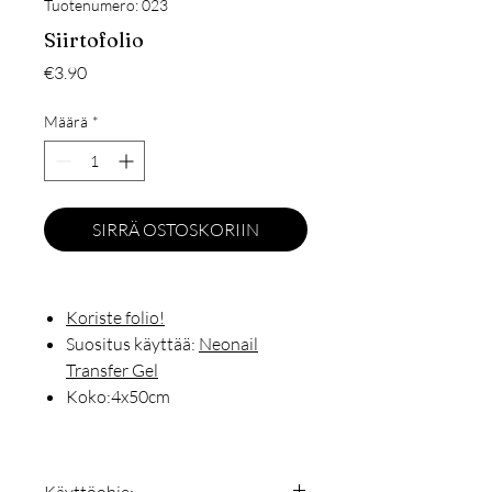
Tuotenumero: 023
Siirtofolio
Hinta
€3.90
Määrä
*
SIRRÄ OSTOSKORIIN
Koriste folio!
Suositus käyttää:
Neonail
Transfer Gel
Koko:4x50cm