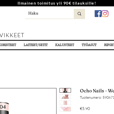
Ilmainen toimitus yli 90€ tilauksille!
VIKKEET
KORISTEET
LAITEET/SETIT
KALUSTEET
TYÖASUT
RIPSE
Ocho Nails - 
Tuotenumero: 59067
Hinta
€5.90