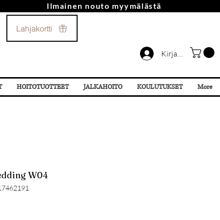
Ilmainen nouto myymälästä
Soita Meille!
Lahjakortti
044 532 87 78
Kirjaudu
T
HOITOTUOTTEET
JALKAHOITO
KOULUTUKSET
More
Wedding W04
17462191