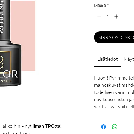
Määrä
*
SIRRÄ OSTOSKO
Lisätiedot
Käyt
Huom! Pyrimme tek
mainoskuvat mahdol
todellisen värin mu
näyttöasetusten ja 
värit voivat vaihdel
ilakkoihin – nyt
ilman TPO:ta!
ammattikäyttöön