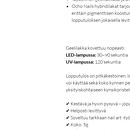
Ocho Nails hybridilakat tarjoa
erittäin pigmenttisen koost
lopputuloksen jokaisella levit
Geelilakka kovettuu nopeasti:
LED-lampussa:
30–90 sekuntia
UV-lampussa:
120 sekuntia
Lopputulos on pitkäkestoinen, l
voi käyttää sekä koko kynnen pe
yksityiskohtaiseen kynsikoriste
✔ Kestävä ja hyvin pysyvä – jopa
✔ Helposti levittyvä
✔ Soveltuu tarkkaan nail art -t
✔ Koko: 5g