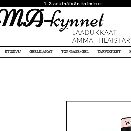
1-3 arkipäivän toimitus!
MA-
kynnet
LAADUKKAAT
AMMATTILAISTAR
ETUSIVU
GEELILAKAT
TOP/BASE/GEL
TARVIKKEET