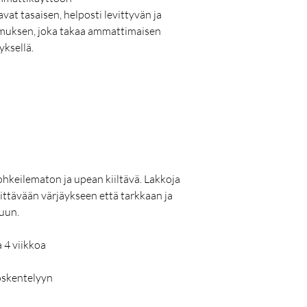
vat tasaisen, helposti levittyvän ja
umuksen, joka takaa ammattimaisen
yksellä.
ohkeilematon ja upean kiiltävä. Lakkoja
ittävään värjäykseen että tarkkaan ja
luun.
 4 viikkoa
yöskentelyyn