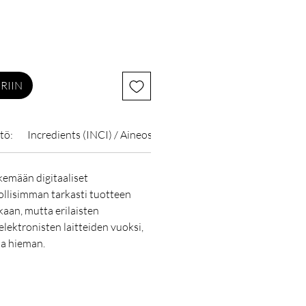
RIIN
tö:
Incredients (INCI) / Aineosat:
Varoitukset:
emään digitaaliset
lisimman tarkasti tuotteen
kaan, mutta erilaisten
elektronisten laitteiden vuoksi,
la hieman.