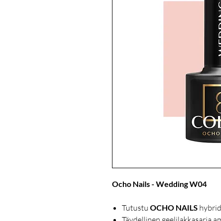
Ocho Nails - Wedding W04
Tutustu
OCHO NAILS
hybrid
Täydellinen geelilakkasarja 