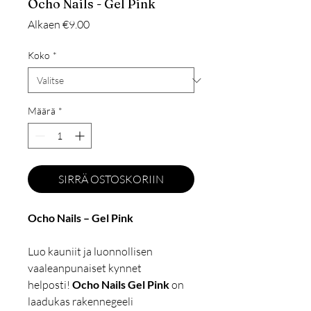
Ocho Nails - Gel Pink
Alehinta
Alkaen
€9.00
Koko
*
Määrä
*
SIRRÄ OSTOSKORIIN
Ocho Nails – Gel Pink
Luo kauniit ja luonnollisen
vaaleanpunaiset kynnet
helposti!
Ocho Nails Gel Pink
on
laadukas rakennegeeli