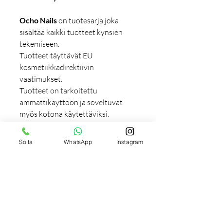
Ocho Nails
on tuotesarja joka
sisältää kaikki tuotteet kynsien
tekemiseen.
Tuotteet täyttävät EU
kosmetiikkadirektiivin
vaatimukset.
Tuotteet on tarkoitettu
ammattikäyttöön ja soveltuvat
myös kotona käytettäviksi.
Soita
WhatsApp
Instagram
Incredients (INCI) / Aineosat:
Bis-HEMA Polyneopentyl Glycol
Lisätiedot
Adipate/IPDI
Copolymer, Bis-HEA Poly (1,4-
Huom! Pyrimme tekemään
Käyttö:
Butanediol)-9/PDI Copolymer,
digitaaliset
Bis-HEA Polyglycol Adipate/IPDI
mainoskuvat mahdollisimman
Desinfioimme kätemme.