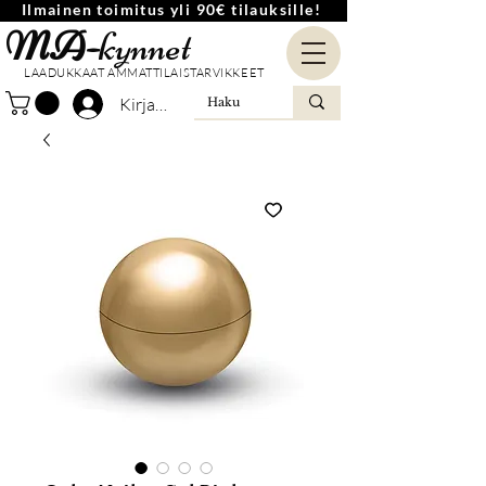
Ilmainen toimitus yli 90€ tilauksille!
MA-
kynnet
LAADUKKAAT AMMATTILAISTARVIKKEET
Kirjaudu