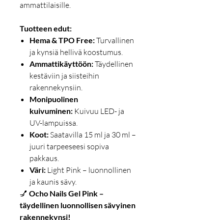
ammattilaisille.
Tuotteen edut:
Hema & TPO Free:
Turvallinen
ja kynsiä hellivä koostumus.
Ammattikäyttöön:
Täydellinen
kestäviin ja siisteihin
rakennekynsiin.
Monipuolinen
kuivuminen:
Kuivuu LED- ja
UV-lampuissa.
Koot:
Saatavilla 15 ml ja 30 ml –
juuri tarpeeseesi sopiva
pakkaus.
Väri:
Light Pink – luonnollinen
ja kaunis sävy.
💅
Ocho Nails Gel Pink –
täydellinen luonnollisen sävyinen
rakennekynsi!