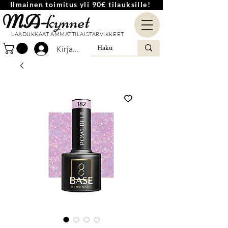
Ilmainen toimitus yli 90€ tilauksille!
MA-
kynnet
LAADUKKAAT AMMATTILAISTARVIKKEET
Kirjaudu