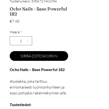
Tuotenumero: 5906717461934
Ocho Nails - Base Powerful
182
Hinta
€7.90
Määrä
*
SIRRÄ OSTOSKORIIN
Ocho Nails – Base Powerful 182
Aluslakka, joka tarttuu
erinomaisesti luonnonkynteen ja
sopii pohjaksi rakennekynnen alle.
Tuotetiedot: