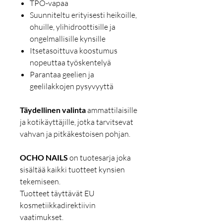
TPO-vapaa
Suunniteltu erityisesti heikoille,
ohuille, ylihidroottisille ja
ongelmallisille kynsille
Itsetasoittuva koostumus
nopeuttaa työskentelyä
Parantaa geelien ja
geelilakkojen pysyvyyttä
Täydellinen valinta
ammattilaisille
ja kotikäyttäjille, jotka tarvitsevat
vahvan ja pitkäkestoisen pohjan.
OCHO NAILS
on tuotesarja joka
sisältää kaikki tuotteet kynsien
tekemiseen.
Tuotteet täyttävät EU
kosmetiikkadirektiivin
vaatimukset.