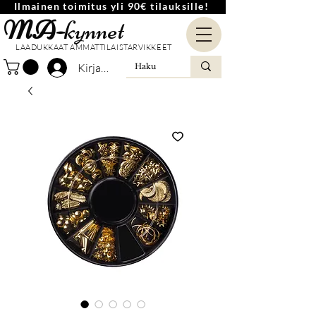
Ilmainen toimitus yli 90€ tilauksille!
MA-
kynnet
LAADUKKAAT AMMATTILAISTARVIKKEET
Kirjaudu