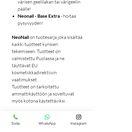
värisen geelilakan tai värigeelin
päälle!
Neonail - Base Extra
- hoitaa
pysyvyyden!
NeoNail
on tuotesarja joka sisältää
kaikki tuotteet kynsien
tekemiseen. Tuotteet on
valmistettu Puolassa ja ne
täyttävät EU
kosmetiikkadirektiivin
vaatimukset.
Tuotteet on tarkoitettu
ammattikäyttöön ja soveltuvat
myös kotona käytettäviksi.
Lisätiedot
Soita
WhatsApp
Instagram
Huom! Pyrimme tekemään