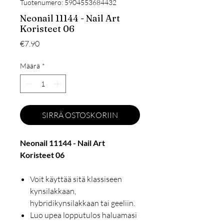
Tuotenumero: 5904553684432
Neonail 11144 - Nail Art
Koristeet 06
Hinta
€7.90
Määrä
*
SIRRÄ OSTOSKORIIN
Neonail 11144 - Nail Art
Koristeet 06
Voit käyttää sitä klassiseen
kynsilakkaan,
hybridikynsilakkaan tai geeliin.
Luo upea lopputulos haluamasi